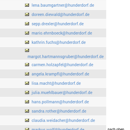
lena.baumgartner@hunderdorf.de
doreen.diewald@hunderdorf.de
sepp.drexler@hunderdorf.de
mario.ehrnboeck@hunderdorf.de
kathrin.fuchs@hunderdorf.de
margot.hartmannsgruber@hunderdorf.de
carmen.holzapfel@hunderdorf.de
angela.krampfl@hunderdorf.de
lisa.macht@hunderdorf.de
julia.muehlbauer@hunderdorf.de
hans.pollmann@hunderdorf.de
sandra.rother@hunderdorf.de
claudia.weidacher@hunderdorf.de
markus.wolf@hunderdorf.de
drucken
nach oben