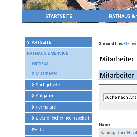
STARTSEITE
RATHAUS & 
STARTSEITE
Sie sind hier:
Gemei
RATHAUS & SERVICE
Mitarbeiter
Rathaus
Mitarbeiter
Mitarbeiter-
Sachgebiete
Aufgaben
Formulare
Elektronischer Rechtsbehelf
Name
Politik
Baumgartner Elisa