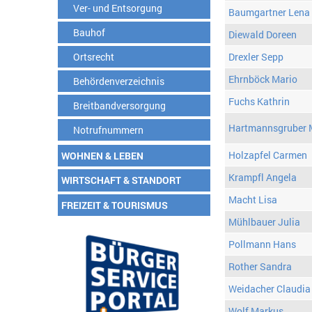
Ver- und Entsorgung
Baumgartner Lena
Bauhof
Diewald Doreen
Ortsrecht
Drexler Sepp
Ehrnböck Mario
Behördenverzeichnis
Fuchs Kathrin
Breitbandversorgung
Hartmannsgruber 
Notrufnummern
Holzapfel Carmen
WOHNEN & LEBEN
Krampfl Angela
WIRTSCHAFT & STANDORT
Macht Lisa
FREIZEIT & TOURISMUS
Mühlbauer Julia
Pollmann Hans
Rother Sandra
Weidacher Claudia
Wolf Markus