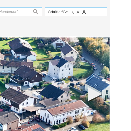
A
suchen
Schriftgröße
A
A