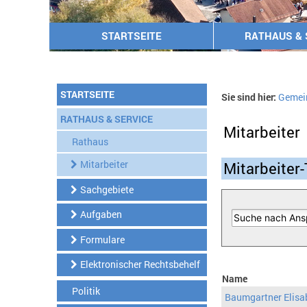
STARTSEITE
RATHAUS & 
STARTSEITE
Sie sind hier:
Gemei
RATHAUS & SERVICE
Mitarbeiter
Rathaus
Mitarbeiter
Mitarbeiter-
Sachgebiete
Aufgaben
Formulare
Elektronischer Rechtsbehelf
Name
Politik
Baumgartner Elisa