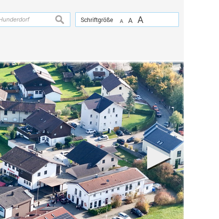
A
suchen
Schriftgröße
A
A