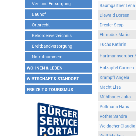
Ver- und Entsorgung
Baumgartner Lena
Bauhof
Diewald Doreen
Ortsrecht
Drexler Sepp
Ehrnböck Mario
Behördenverzeichnis
Fuchs Kathrin
Breitbandversorgung
Hartmannsgruber 
Notrufnummern
Holzapfel Carmen
WOHNEN & LEBEN
Krampfl Angela
WIRTSCHAFT & STANDORT
Macht Lisa
FREIZEIT & TOURISMUS
Mühlbauer Julia
Pollmann Hans
Rother Sandra
Weidacher Claudia
Wolf Markus