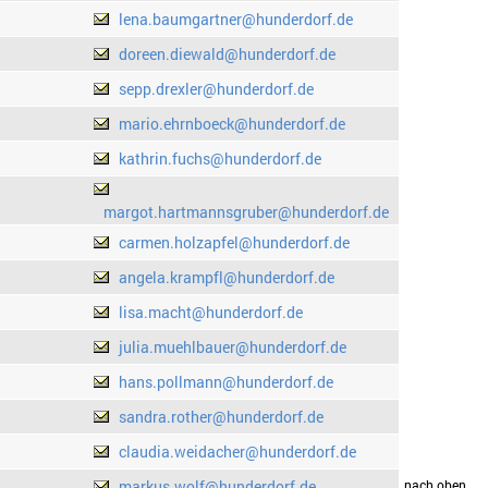
lena.baumgartner@hunderdorf.de
doreen.diewald@hunderdorf.de
sepp.drexler@hunderdorf.de
mario.ehrnboeck@hunderdorf.de
kathrin.fuchs@hunderdorf.de
margot.hartmannsgruber@hunderdorf.de
carmen.holzapfel@hunderdorf.de
angela.krampfl@hunderdorf.de
lisa.macht@hunderdorf.de
julia.muehlbauer@hunderdorf.de
hans.pollmann@hunderdorf.de
sandra.rother@hunderdorf.de
claudia.weidacher@hunderdorf.de
markus.wolf@hunderdorf.de
drucken
nach oben