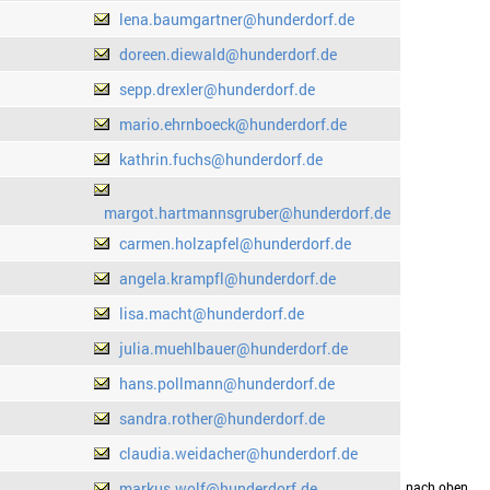
lena.baumgartner@hunderdorf.de
doreen.diewald@hunderdorf.de
sepp.drexler@hunderdorf.de
mario.ehrnboeck@hunderdorf.de
kathrin.fuchs@hunderdorf.de
margot.hartmannsgruber@hunderdorf.de
carmen.holzapfel@hunderdorf.de
angela.krampfl@hunderdorf.de
lisa.macht@hunderdorf.de
julia.muehlbauer@hunderdorf.de
hans.pollmann@hunderdorf.de
sandra.rother@hunderdorf.de
claudia.weidacher@hunderdorf.de
markus.wolf@hunderdorf.de
drucken
nach oben