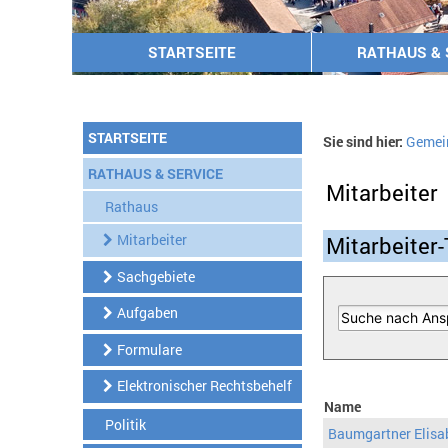
STARTSEITE
RATHAUS & 
STARTSEITE
Sie sind hier:
Gemei
RATHAUS & SERVICE
Mitarbeiter
Rathaus
Mitarbeiter
Mitarbeiter-
Sachgebiete
Aufgaben
Formulare
Elektronischer Rechtsbehelf
Name
Politik
Baumgartner Elisa