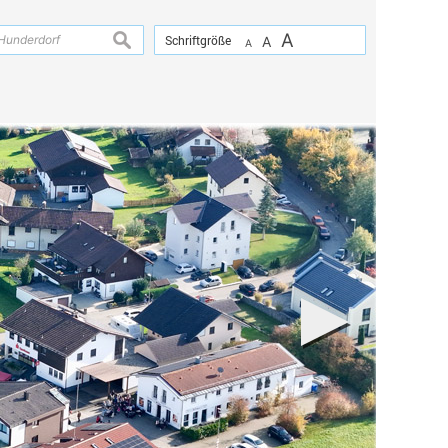
A
suchen
Schriftgröße
A
A