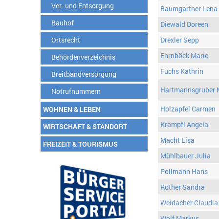
Ver- und Entsorgung
Baumgartner Lena
Bauhof
Diewald Doreen
Ortsrecht
Drexler Sepp
Ehrnböck Mario
Behördenverzeichnis
Fuchs Kathrin
Breitbandversorgung
Hartmannsgruber 
Notrufnummern
Holzapfel Carmen
WOHNEN & LEBEN
Krampfl Angela
WIRTSCHAFT & STANDORT
Macht Lisa
FREIZEIT & TOURISMUS
Mühlbauer Julia
Pollmann Hans
Rother Sandra
Weidacher Claudia
Wolf Markus