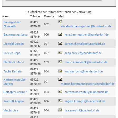
Telefonliste der Mitarbeiter/innen der Verwaltung
Name
Telefon
Zimmer
Mail
Baumgartner
09422
002
Elisabeth
8570-28
elisabeth.baumgartner@hunderdorf.de
09422
Baumgartner Lena
006
lena.baumgartner@hunderdorf.de
8570-34
09422
Diewald Doreen
007
doreen.diewald@hunderdorf.de
8570-42
09422
Drexler Sepp
007
sepp.drexler@hunderdorf.de
8570-11
09422
Ehrnböck Mario
103
mario.ehrnboeck@hunderdorf.de
8570-26
09422
Fuchs Kathrin
004
kathrin.fuchs@hunderdorf.de
8570-36
Hartmannsgruber
09422
001
Margot
8570-29
margot.hartmannsgruber@hunderdorf.de
09422
Holzapfel Carmen
004
carmen.holzapfel@hunderdorf.de
8570-0
09422
Krampfl Angela
006
angela.krampfl@hunderdorf.de
8570-35
09422
Macht Lisa
004
lisa.macht@hunderdorf.de
8570-41
09422