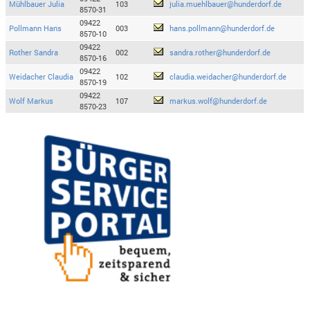
Mühlbauer Julia
103
julia.muehlbauer@hunderdorf.de
8570-31
09422
Pollmann Hans
003
hans.pollmann@hunderdorf.de
8570-10
09422
Rother Sandra
002
sandra.rother@hunderdorf.de
8570-16
09422
Weidacher Claudia
102
claudia.weidacher@hunderdorf.de
8570-19
09422
Wolf Markus
107
markus.wolf@hunderdorf.de
8570-23