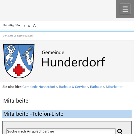
Zum Inhalt
,
zur Navigation
oder
zur Startseite
springen.
chließen
M
A
Schriftgröße
A
A
Sie sind hier:
Gemeinde Hunderdorf
>
Rathaus & Service
>
Rathaus
>
Mitarbeiter
Mitarbeiter
Mitarbeiter-Telefon-Liste