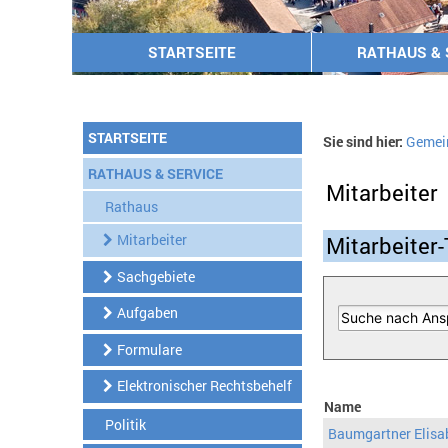
STARTSEITE
RATHAUS & 
STARTSEITE
Sie sind hier:
Gemei
RATHAUS & SERVICE
Mitarbeiter
Rathaus
Mitarbeiter
Mitarbeiter-
Sachgebiete
Aufgaben
Formulare
Elektronischer Rechtsbehelf
Name
Politik
Baumgartner Elisa