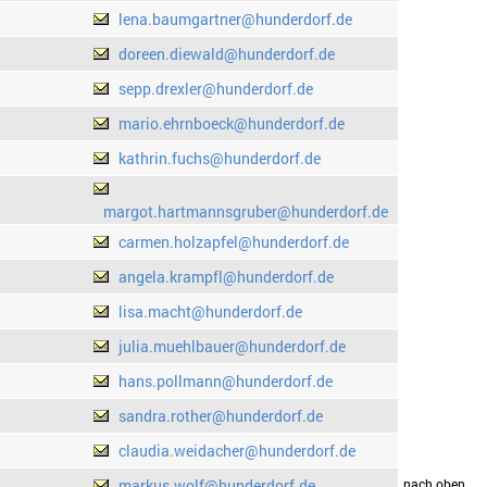
lena.baumgartner@hunderdorf.de
doreen.diewald@hunderdorf.de
sepp.drexler@hunderdorf.de
mario.ehrnboeck@hunderdorf.de
kathrin.fuchs@hunderdorf.de
margot.hartmannsgruber@hunderdorf.de
carmen.holzapfel@hunderdorf.de
angela.krampfl@hunderdorf.de
lisa.macht@hunderdorf.de
julia.muehlbauer@hunderdorf.de
hans.pollmann@hunderdorf.de
sandra.rother@hunderdorf.de
claudia.weidacher@hunderdorf.de
markus.wolf@hunderdorf.de
drucken
nach oben