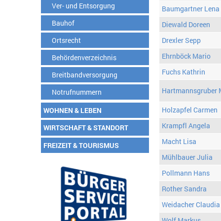
Ver- und Entsorgung
Baumgartner Lena
Bauhof
Diewald Doreen
Ortsrecht
Drexler Sepp
Ehrnböck Mario
Behördenverzeichnis
Fuchs Kathrin
Breitbandversorgung
Hartmannsgruber 
Notrufnummern
Holzapfel Carmen
WOHNEN & LEBEN
Krampfl Angela
WIRTSCHAFT & STANDORT
Macht Lisa
FREIZEIT & TOURISMUS
Mühlbauer Julia
Pollmann Hans
Rother Sandra
Weidacher Claudia
Wolf Markus