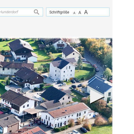
A
suchen
Schriftgröße
A
A