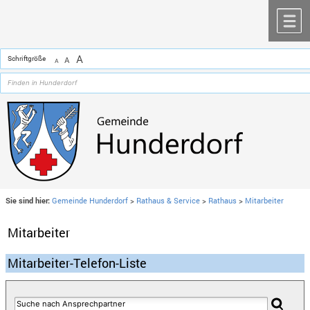
Zum Inhalt
,
zur Navigation
oder
zur Startseite
springen.
chließen
M
A
Schriftgröße
A
A
Sie sind hier:
Gemeinde Hunderdorf
>
Rathaus & Service
>
Rathaus
>
Mitarbeiter
Mitarbeiter
Mitarbeiter-Telefon-Liste