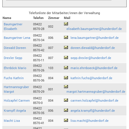
Telefonliste der Mitarbeiter/innen der Verwaltung
Name
Telefon
Zimmer
Mail
Baumgartner
09422
002
Elisabeth
8570-28
elisabeth.baumgartner@hunderdorf.de
09422
Baumgartner Lena
006
lena.baumgartner@hunderdorf.de
8570-34
09422
Diewald Doreen
007
doreen.diewald@hunderdorf.de
8570-42
09422
Drexler Sepp
007
sepp.drexler@hunderdorf.de
8570-11
09422
Ehrnböck Mario
103
mario.ehrnboeck@hunderdorf.de
8570-26
09422
Fuchs Kathrin
004
kathrin.fuchs@hunderdorf.de
8570-36
Hartmannsgruber
09422
001
Margot
8570-29
margot.hartmannsgruber@hunderdorf.de
09422
Holzapfel Carmen
004
carmen.holzapfel@hunderdorf.de
8570-0
09422
Krampfl Angela
006
angela.krampfl@hunderdorf.de
8570-35
09422
Macht Lisa
004
lisa.macht@hunderdorf.de
8570-41
09422