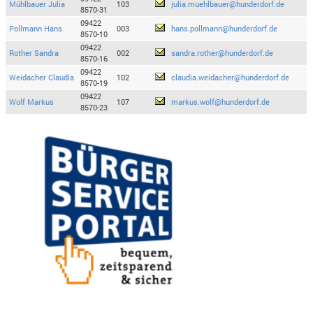
Mühlbauer Julia
103
julia.muehlbauer@hunderdorf.de
8570-31
09422
Pollmann Hans
003
hans.pollmann@hunderdorf.de
8570-10
09422
Rother Sandra
002
sandra.rother@hunderdorf.de
8570-16
09422
Weidacher Claudia
102
claudia.weidacher@hunderdorf.de
8570-19
09422
Wolf Markus
107
markus.wolf@hunderdorf.de
8570-23