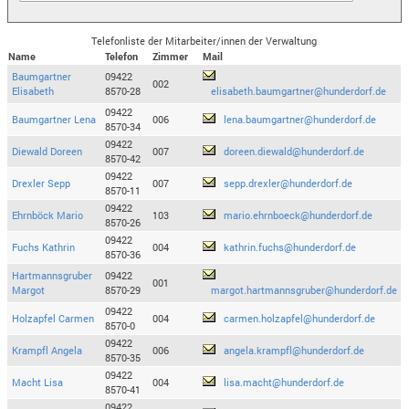
Telefonliste der Mitarbeiter/innen der Verwaltung
Name
Telefon
Zimmer
Mail
Baumgartner
09422
002
Elisabeth
8570-28
elisabeth.baumgartner@hunderdorf.de
09422
Baumgartner Lena
006
lena.baumgartner@hunderdorf.de
8570-34
09422
Diewald Doreen
007
doreen.diewald@hunderdorf.de
8570-42
09422
Drexler Sepp
007
sepp.drexler@hunderdorf.de
8570-11
09422
Ehrnböck Mario
103
mario.ehrnboeck@hunderdorf.de
8570-26
09422
Fuchs Kathrin
004
kathrin.fuchs@hunderdorf.de
8570-36
Hartmannsgruber
09422
001
Margot
8570-29
margot.hartmannsgruber@hunderdorf.de
09422
Holzapfel Carmen
004
carmen.holzapfel@hunderdorf.de
8570-0
09422
Krampfl Angela
006
angela.krampfl@hunderdorf.de
8570-35
09422
Macht Lisa
004
lisa.macht@hunderdorf.de
8570-41
09422