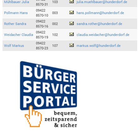
Mühlbauer Julia
103
julia.muehlbauer@hunderdorf.de
8570-31
09422
Pollmann Hans
003
hans.pollmann@hunderdorf.de
8570-10
09422
Rother Sandra
002
sandra.rother@hunderdorf.de
8570-16
09422
Weidacher Claudia
102
claudia.weidacher@hunderdorf.de
8570-19
09422
Wolf Markus
107
markus.wolf@hunderdorf.de
8570-23