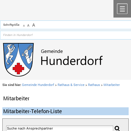
Zum Inhalt
,
zur Navigation
oder
zur Startseite
springen.
chließen
M
A
Schriftgröße
A
A
Sie sind hier:
Gemeinde Hunderdorf
>
Rathaus & Service
>
Rathaus
>
Mitarbeiter
Mitarbeiter
Mitarbeiter-Telefon-Liste