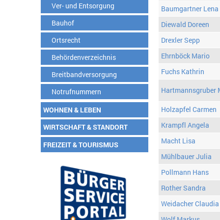
Ver- und Entsorgung
Baumgartner Lena
Bauhof
Diewald Doreen
Ortsrecht
Drexler Sepp
Ehrnböck Mario
Behördenverzeichnis
Fuchs Kathrin
Breitbandversorgung
Hartmannsgruber 
Notrufnummern
Holzapfel Carmen
WOHNEN & LEBEN
Krampfl Angela
WIRTSCHAFT & STANDORT
Macht Lisa
FREIZEIT & TOURISMUS
Mühlbauer Julia
Pollmann Hans
Rother Sandra
Weidacher Claudia
Wolf Markus