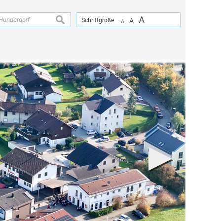
A
suchen
Schriftgröße
A
A