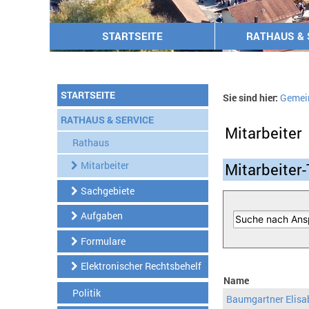
STARTSEITE
RATHAUS & 
STARTSEITE
Sie sind hier:
Gemei
RATHAUS & SERVICE
Mitarbeiter
Rathaus
Mitarbeiter
Mitarbeiter-
Sachgebiete
Aufgaben
Formulare
Elektronischer Rechtsbehelf
Name
Politik
Baumgartner Elisa