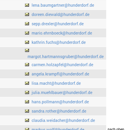
lena.baumgartner@hunderdorf.de
doreen.diewald@hunderdorf.de
sepp.drexler@hunderdorf.de
mario.ehrnboeck@hunderdorf.de
kathrin.fuchs@hunderdorf.de
margot.hartmannsgruber@hunderdorf.de
carmen.holzapfel@hunderdorf.de
angela.krampfl@hunderdorf.de
lisa.macht@hunderdorf.de
julia.muehlbauer@hunderdorf.de
hans.pollmann@hunderdorf.de
sandra.rother@hunderdorf.de
claudia.weidacher@hunderdorf.de
markus.wolf@hunderdorf.de
drucken
nach oben