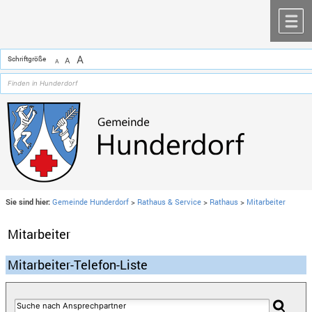
Zum Inhalt
,
zur Navigation
oder
zur Startseite
springen.
chließen
M
A
Schriftgröße
A
A
Sie sind hier:
Gemeinde Hunderdorf
>
Rathaus & Service
>
Rathaus
>
Mitarbeiter
Mitarbeiter
Mitarbeiter-Telefon-Liste