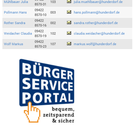
Mühlbauer Julia
103
julia.muehlbauer@hunderdorf.de
8570-31
09422
Pollmann Hans
003
hans.pollmann@hunderdorf.de
8570-10
09422
Rother Sandra
002
sandra.rother@hunderdorf.de
8570-16
09422
Weidacher Claudia
102
claudia.weidacher@hunderdorf.de
8570-19
09422
Wolf Markus
107
markus.wolf@hunderdorf.de
8570-23