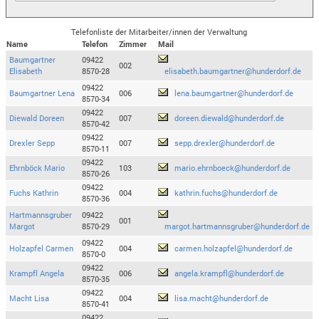
Telefonliste der Mitarbeiter/innen der Verwaltung
Name
Telefon
Zimmer
Mail
Baumgartner
09422
002
Elisabeth
8570-28
elisabeth.baumgartner@hunderdorf.de
09422
Baumgartner Lena
006
lena.baumgartner@hunderdorf.de
8570-34
09422
Diewald Doreen
007
doreen.diewald@hunderdorf.de
8570-42
09422
Drexler Sepp
007
sepp.drexler@hunderdorf.de
8570-11
09422
Ehrnböck Mario
103
mario.ehrnboeck@hunderdorf.de
8570-26
09422
Fuchs Kathrin
004
kathrin.fuchs@hunderdorf.de
8570-36
Hartmannsgruber
09422
001
Margot
8570-29
margot.hartmannsgruber@hunderdorf.de
09422
Holzapfel Carmen
004
carmen.holzapfel@hunderdorf.de
8570-0
09422
Krampfl Angela
006
angela.krampfl@hunderdorf.de
8570-35
09422
Macht Lisa
004
lisa.macht@hunderdorf.de
8570-41
09422