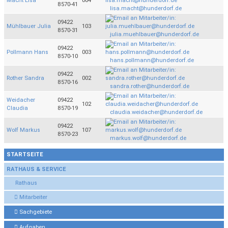
Macht Lisa
004
8570-41
lisa.macht@hunderdorf.de
09422
Mühlbauer Julia
103
8570-31
julia.muehlbauer@hunderdorf.de
09422
Pollmann Hans
003
8570-10
hans.pollmann@hunderdorf.de
09422
Rother Sandra
002
8570-16
sandra.rother@hunderdorf.de
Weidacher
09422
102
Claudia
8570-19
claudia.weidacher@hunderdorf.de
09422
Wolf Markus
107
8570-23
markus.wolf@hunderdorf.de
STARTSEITE
RATHAUS & SERVICE
Rathaus
Mitarbeiter
Sachgebiete
Aufgaben