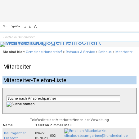
Zum Inhalt
,
zur Navigation
oder
zur Startseite
springen.
A
Schriftgröße
A
A
Sie sind hier:
Gemeinde Hunderdorf
>
Rathaus & Service
>
Rathaus
>
Mitarbeiter
Mitarbeiter
Mitarbeiter-Telefon-Liste
Telefonliste der Mitarbeiter/innen der Verwaltung
Name
Telefon
Zimmer
Mail
Baumgartner
09422
002
Elisabeth
8570-28