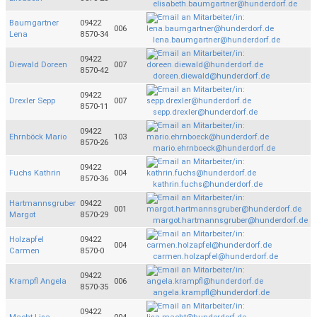
elisabeth.baumgartner@hunderdorf.de
Baumgartner
09422
006
Lena
8570-34
lena.baumgartner@hunderdorf.de
09422
Diewald Doreen
007
8570-42
doreen.diewald@hunderdorf.de
09422
Drexler Sepp
007
8570-11
sepp.drexler@hunderdorf.de
09422
Ehrnböck Mario
103
8570-26
mario.ehrnboeck@hunderdorf.de
09422
Fuchs Kathrin
004
8570-36
kathrin.fuchs@hunderdorf.de
Hartmannsgruber
09422
001
Margot
8570-29
margot.hartmannsgruber@hunderdorf.de
Holzapfel
09422
004
Carmen
8570-0
carmen.holzapfel@hunderdorf.de
09422
Krampfl Angela
006
8570-35
angela.krampfl@hunderdorf.de
09422