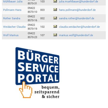
Mühlbauer Julia
103
julia.muehlbauer@hunderdorf.de
8570-31
09422
Pollmann Hans
003
hans.pollmann@hunderdorf.de
8570-10
09422
Rother Sandra
002
sandra.rother@hunderdorf.de
8570-16
09422
Weidacher Claudia
102
claudia.weidacher@hunderdorf.de
8570-19
09422
Wolf Markus
107
markus.wolf@hunderdorf.de
8570-23