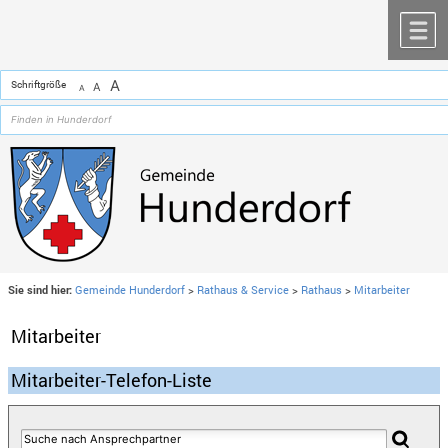
Zum Inhalt
,
zur Navigation
oder
zur Startseite
springen.
chließen
M
A
Schriftgröße
A
A
Sie sind hier:
Gemeinde Hunderdorf
>
Rathaus & Service
>
Rathaus
>
Mitarbeiter
Mitarbeiter
Mitarbeiter-Telefon-Liste