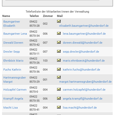
Telefonliste der Mitarbeiter/innen der Verwaltung
Name
Telefon
Zimmer
Mail
Baumgartner
09422
002
Elisabeth
8570-28
elisabeth.baumgartner@hunderdorf.de
09422
Baumgartner Lena
006
lena.baumgartner@hunderdorf.de
8570-34
09422
Diewald Doreen
007
doreen.diewald@hunderdorf.de
8570-42
09422
Drexler Sepp
007
sepp.drexler@hunderdorf.de
8570-11
09422
Ehrnböck Mario
103
mario.ehrnboeck@hunderdorf.de
8570-26
09422
Fuchs Kathrin
004
kathrin.fuchs@hunderdorf.de
8570-36
Hartmannsgruber
09422
001
Margot
8570-29
margot.hartmannsgruber@hunderdorf.de
09422
Holzapfel Carmen
004
carmen.holzapfel@hunderdorf.de
8570-0
09422
Krampfl Angela
006
angela.krampfl@hunderdorf.de
8570-35
09422
Macht Lisa
004
lisa.macht@hunderdorf.de
8570-41
09422