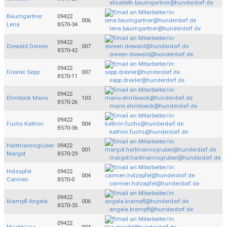
elisabeth.baumgartner@hunderdorf.de
Baumgartner
09422
006
Lena
8570-34
lena.baumgartner@hunderdorf.de
09422
Diewald Doreen
007
8570-42
doreen.diewald@hunderdorf.de
09422
Drexler Sepp
007
8570-11
sepp.drexler@hunderdorf.de
09422
Ehrnböck Mario
103
8570-26
mario.ehrnboeck@hunderdorf.de
09422
Fuchs Kathrin
004
8570-36
kathrin.fuchs@hunderdorf.de
Hartmannsgruber
09422
001
Margot
8570-29
margot.hartmannsgruber@hunderdorf.de
Holzapfel
09422
004
Carmen
8570-0
carmen.holzapfel@hunderdorf.de
09422
Krampfl Angela
006
8570-35
angela.krampfl@hunderdorf.de
09422