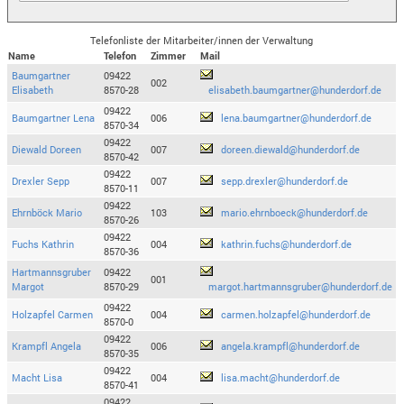
Telefonliste der Mitarbeiter/innen der Verwaltung
Name
Telefon
Zimmer
Mail
Baumgartner
09422
002
Elisabeth
8570-28
elisabeth.baumgartner@hunderdorf.de
09422
Baumgartner Lena
006
lena.baumgartner@hunderdorf.de
8570-34
09422
Diewald Doreen
007
doreen.diewald@hunderdorf.de
8570-42
09422
Drexler Sepp
007
sepp.drexler@hunderdorf.de
8570-11
09422
Ehrnböck Mario
103
mario.ehrnboeck@hunderdorf.de
8570-26
09422
Fuchs Kathrin
004
kathrin.fuchs@hunderdorf.de
8570-36
Hartmannsgruber
09422
001
Margot
8570-29
margot.hartmannsgruber@hunderdorf.de
09422
Holzapfel Carmen
004
carmen.holzapfel@hunderdorf.de
8570-0
09422
Krampfl Angela
006
angela.krampfl@hunderdorf.de
8570-35
09422
Macht Lisa
004
lisa.macht@hunderdorf.de
8570-41
09422