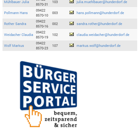
Mühlbauer Julia
103
julia.muehlbauer@hunderdorf.de
8570-31
09422
Pollmann Hans
003
hans.pollmann@hunderdorf.de
8570-10
09422
Rother Sandra
002
sandra.rother@hunderdorf.de
8570-16
09422
Weidacher Claudia
102
claudia.weidacher@hunderdorf.de
8570-19
09422
Wolf Markus
107
markus.wolf@hunderdorf.de
8570-23