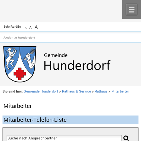
Zum Inhalt
,
zur Navigation
oder
zur Startseite
springen.
chließen
M
A
Schriftgröße
A
A
Sie sind hier:
Gemeinde Hunderdorf
>
Rathaus & Service
>
Rathaus
>
Mitarbeiter
Mitarbeiter
Mitarbeiter-Telefon-Liste