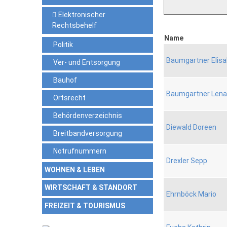
Elektronischer
Rechtsbehelf
Name
Politik
Baumgartner Elis
Ver- und Entsorgung
Bauhof
Baumgartner Lena
Ortsrecht
Behördenverzeichnis
Diewald Doreen
Breitbandversorgung
Notrufnummern
Drexler Sepp
WOHNEN & LEBEN
WIRTSCHAFT & STANDORT
Ehrnböck Mario
FREIZEIT & TOURISMUS