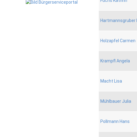
Fuchs Kathrin
Hartmannsgruber 
Holzapfel Carmen
Krampfl Angela
Macht Lisa
Mühlbauer Julia
Pollmann Hans