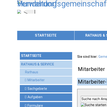
Zum Inhalt
,
zur Navigation
oder
zur Startseite
springen.
STARTSEITE
RATHAUS & 
STARTSEITE
Sie sind hier:
Geme
RATHAUS & SERVICE
Mitarbeiter
Rathaus
Mitarbeiter
Mitarbeiter-
Sachgebiete
Aufgaben
Formulare