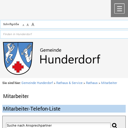
Zum Inhalt
,
zur Navigation
oder
zur Startseite
springen.
chließen
M
A
Schriftgröße
A
A
Sie sind hier:
Gemeinde Hunderdorf
>
Rathaus & Service
>
Rathaus
>
Mitarbeiter
Mitarbeiter
Mitarbeiter-Telefon-Liste