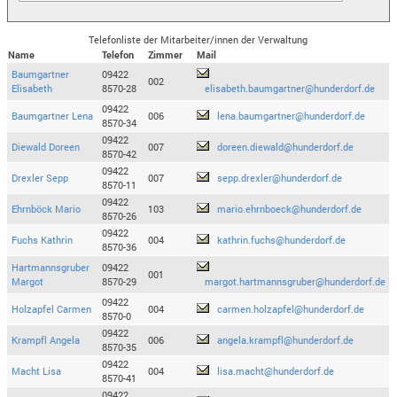
Telefonliste der Mitarbeiter/innen der Verwaltung
Name
Telefon
Zimmer
Mail
Baumgartner
09422
002
Elisabeth
8570-28
elisabeth.baumgartner@hunderdorf.de
09422
Baumgartner Lena
006
lena.baumgartner@hunderdorf.de
8570-34
09422
Diewald Doreen
007
doreen.diewald@hunderdorf.de
8570-42
09422
Drexler Sepp
007
sepp.drexler@hunderdorf.de
8570-11
09422
Ehrnböck Mario
103
mario.ehrnboeck@hunderdorf.de
8570-26
09422
Fuchs Kathrin
004
kathrin.fuchs@hunderdorf.de
8570-36
Hartmannsgruber
09422
001
Margot
8570-29
margot.hartmannsgruber@hunderdorf.de
09422
Holzapfel Carmen
004
carmen.holzapfel@hunderdorf.de
8570-0
09422
Krampfl Angela
006
angela.krampfl@hunderdorf.de
8570-35
09422
Macht Lisa
004
lisa.macht@hunderdorf.de
8570-41
09422