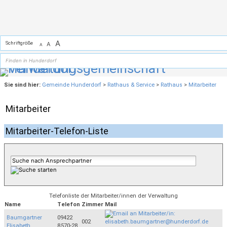
Zum Inhalt
,
zur Navigation
oder
zur Startseite
springen.
A
Schriftgröße
A
A
Sie sind hier:
Gemeinde Hunderdorf
>
Rathaus & Service
>
Rathaus
>
Mitarbeiter
Mitarbeiter
Mitarbeiter-Telefon-Liste
Telefonliste der Mitarbeiter/innen der Verwaltung
Name
Telefon
Zimmer
Mail
Baumgartner
09422
002
Elisabeth
8570-28