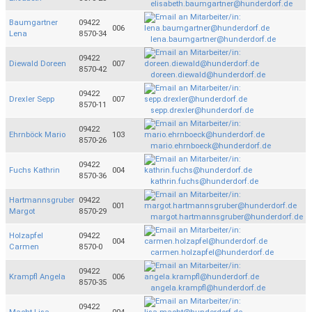
elisabeth.baumgartner@hunderdorf.de
Baumgartner
09422
006
Lena
8570-34
lena.baumgartner@hunderdorf.de
09422
Diewald Doreen
007
8570-42
doreen.diewald@hunderdorf.de
09422
Drexler Sepp
007
8570-11
sepp.drexler@hunderdorf.de
09422
Ehrnböck Mario
103
8570-26
mario.ehrnboeck@hunderdorf.de
09422
Fuchs Kathrin
004
8570-36
kathrin.fuchs@hunderdorf.de
Hartmannsgruber
09422
001
Margot
8570-29
margot.hartmannsgruber@hunderdorf.de
Holzapfel
09422
004
Carmen
8570-0
carmen.holzapfel@hunderdorf.de
09422
Krampfl Angela
006
8570-35
angela.krampfl@hunderdorf.de
09422