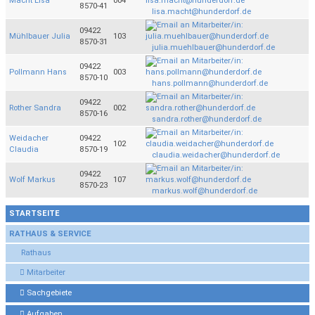
Macht Lisa
004
8570-41
lisa.macht@hunderdorf.de
09422
Mühlbauer Julia
103
8570-31
julia.muehlbauer@hunderdorf.de
09422
Pollmann Hans
003
8570-10
hans.pollmann@hunderdorf.de
09422
Rother Sandra
002
8570-16
sandra.rother@hunderdorf.de
Weidacher
09422
102
Claudia
8570-19
claudia.weidacher@hunderdorf.de
09422
Wolf Markus
107
8570-23
markus.wolf@hunderdorf.de
STARTSEITE
RATHAUS & SERVICE
Rathaus
Mitarbeiter
Sachgebiete
Aufgaben