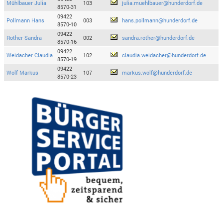
Mühlbauer Julia
103
julia.muehlbauer@hunderdorf.de
8570-31
09422
Pollmann Hans
003
hans.pollmann@hunderdorf.de
8570-10
09422
Rother Sandra
002
sandra.rother@hunderdorf.de
8570-16
09422
Weidacher Claudia
102
claudia.weidacher@hunderdorf.de
8570-19
09422
Wolf Markus
107
markus.wolf@hunderdorf.de
8570-23