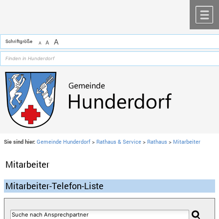
Zum Inhalt
,
zur Navigation
oder
zur Startseite
springen.
chließen
M
A
Schriftgröße
A
A
Sie sind hier:
Gemeinde Hunderdorf
>
Rathaus & Service
>
Rathaus
>
Mitarbeiter
Mitarbeiter
Mitarbeiter-Telefon-Liste