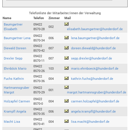
Telefonliste der Mitarbeiter/innen der Verwaltung
Name
Telefon
Zimmer
Mail
Baumgartner
09422
002
Elisabeth
8570-28
elisabeth.baumgartner@hunderdorf.de
09422
Baumgartner Lena
006
lena.baumgartner@hunderdorf.de
8570-34
09422
Diewald Doreen
007
doreen.diewald@hunderdorf.de
8570-42
09422
Drexler Sepp
007
sepp.drexler@hunderdorf.de
8570-11
09422
Ehrnböck Mario
103
mario.ehrnboeck@hunderdorf.de
8570-26
09422
Fuchs Kathrin
004
kathrin.fuchs@hunderdorf.de
8570-36
Hartmannsgruber
09422
001
Margot
8570-29
margot.hartmannsgruber@hunderdorf.de
09422
Holzapfel Carmen
004
carmen.holzapfel@hunderdorf.de
8570-0
09422
Krampfl Angela
006
angela.krampfl@hunderdorf.de
8570-35
09422
Macht Lisa
004
lisa.macht@hunderdorf.de
8570-41
09422