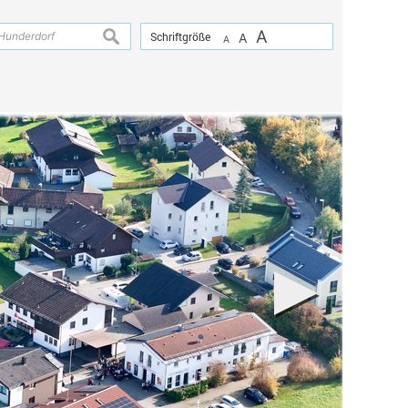
A
suchen
Schriftgröße
A
A