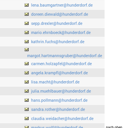
lena.baumgartner@hunderdorf.de
doreen.diewald@hunderdorf.de
sepp.drexler@hunderdorf.de
mario.ehrnboeck@hunderdorf.de
kathrin.fuchs@hunderdorf.de
margot.hartmannsgruber@hunderdorf.de
carmen.holzapfel@hunderdorf.de
angela.krampfl@hunderdorf.de
lisa.macht@hunderdorf.de
julia.muehlbauer@hunderdorf.de
hans.pollmann@hunderdorf.de
sandra.rother@hunderdorf.de
claudia.weidacher@hunderdorf.de
markus.wolf@hunderdorf.de
drucken
nach oben