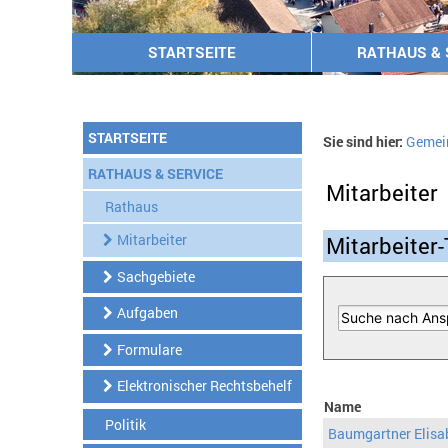
STARTSEITE
RATHAUS & 
STARTSEITE
Sie sind hier:
Gemei
RATHAUS & SERVICE
Mitarbeiter
Rathaus
Mitarbeiter
Mitarbeiter-
Sachgebiete
Aufgaben
Formulare
Elektronischer Rechtsbehelf
Name
Politik
Baumgartner Elisa