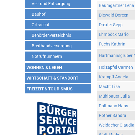
Ver- und Entsorgung
Baumgartner Lena
Bauhof
Diewald Doreen
Ortsrecht
Drexler Sepp
Ehrnböck Mario
Behördenverzeichnis
Fuchs Kathrin
Breitbandversorgung
Hartmannsgruber 
Notrufnummern
Holzapfel Carmen
WOHNEN & LEBEN
Krampfl Angela
WIRTSCHAFT & STANDORT
Macht Lisa
FREIZEIT & TOURISMUS
Mühlbauer Julia
Pollmann Hans
Rother Sandra
Weidacher Claudia
Wolf Markus