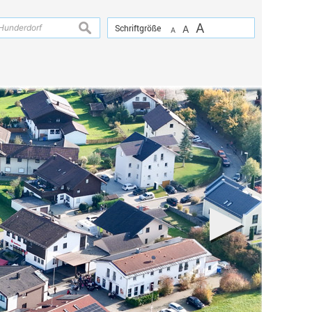
A
suchen
Schriftgröße
A
A