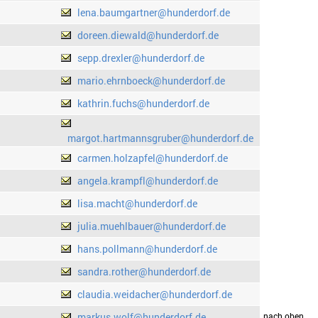
lena.baumgartner@hunderdorf.de
doreen.diewald@hunderdorf.de
sepp.drexler@hunderdorf.de
mario.ehrnboeck@hunderdorf.de
kathrin.fuchs@hunderdorf.de
margot.hartmannsgruber@hunderdorf.de
carmen.holzapfel@hunderdorf.de
angela.krampfl@hunderdorf.de
lisa.macht@hunderdorf.de
julia.muehlbauer@hunderdorf.de
hans.pollmann@hunderdorf.de
sandra.rother@hunderdorf.de
claudia.weidacher@hunderdorf.de
markus.wolf@hunderdorf.de
drucken
nach oben