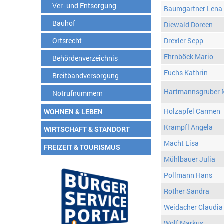
Ver- und Entsorgung
Baumgartner Lena
Bauhof
Diewald Doreen
Ortsrecht
Drexler Sepp
Ehrnböck Mario
Behördenverzeichnis
Fuchs Kathrin
Breitbandversorgung
Hartmannsgruber 
Notrufnummern
Holzapfel Carmen
WOHNEN & LEBEN
Krampfl Angela
WIRTSCHAFT & STANDORT
Macht Lisa
FREIZEIT & TOURISMUS
Mühlbauer Julia
Pollmann Hans
Rother Sandra
Weidacher Claudia
Wolf Markus