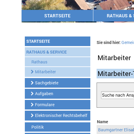
STARTSEITE
RATHAUS & 
STARTSEITE
Sie sind hier:
Gemei
RATHAUS & SERVICE
Mitarbeiter
Rathaus
Mitarbeiter
Mitarbeiter-
Sachgebiete
Aufgaben
Formulare
Elektronischer Rechtsbehelf
Name
Politik
Baumgartner Elisa