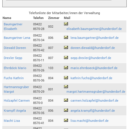
Telefonliste der Mitarbeiter/innen der Verwaltung
Name
Telefon
Zimmer
Mail
Baumgartner
09422
002
Elisabeth
8570-28
elisabeth.baumgartner@hunderdorf.de
09422
Baumgartner Lena
006
lena.baumgartner@hunderdorf.de
8570-34
09422
Diewald Doreen
007
doreen.diewald@hunderdorf.de
8570-42
09422
Drexler Sepp
007
sepp.drexler@hunderdorf.de
8570-11
09422
Ehrnböck Mario
103
mario.ehrnboeck@hunderdorf.de
8570-26
09422
Fuchs Kathrin
004
kathrin.fuchs@hunderdorf.de
8570-36
Hartmannsgruber
09422
001
Margot
8570-29
margot.hartmannsgruber@hunderdorf.de
09422
Holzapfel Carmen
004
carmen.holzapfel@hunderdorf.de
8570-0
09422
Krampfl Angela
006
angela.krampfl@hunderdorf.de
8570-35
09422
Macht Lisa
004
lisa.macht@hunderdorf.de
8570-41
09422