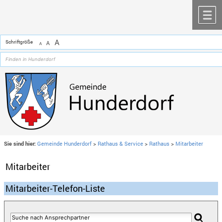
Zum Inhalt
,
zur Navigation
oder
zur Startseite
springen.
chließen
M
A
Schriftgröße
A
A
Sie sind hier:
Gemeinde Hunderdorf
>
Rathaus & Service
>
Rathaus
>
Mitarbeiter
Mitarbeiter
Mitarbeiter-Telefon-Liste