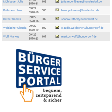
Mühlbauer Julia
103
julia.muehlbauer@hunderdorf.de
8570-31
09422
Pollmann Hans
003
hans.pollmann@hunderdorf.de
8570-10
09422
Rother Sandra
002
sandra.rother@hunderdorf.de
8570-16
09422
Weidacher Claudia
102
claudia.weidacher@hunderdorf.de
8570-19
09422
Wolf Markus
107
markus.wolf@hunderdorf.de
8570-23