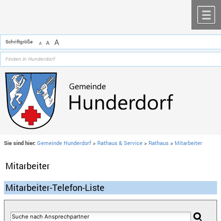
Zum Inhalt
,
zur Navigation
oder
zur Startseite
springen.
chließen
M
A
Schriftgröße
A
A
Sie sind hier:
Gemeinde Hunderdorf
>
Rathaus & Service
>
Rathaus
>
Mitarbeiter
Mitarbeiter
Mitarbeiter-Telefon-Liste