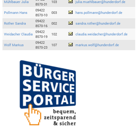
Mühlbauer Julia
103
julia.muehlbauer@hunderdorf.de
8570-31
09422
Pollmann Hans
003
hans.pollmann@hunderdorf.de
8570-10
09422
Rother Sandra
002
sandra.rother@hunderdorf.de
8570-16
09422
Weidacher Claudia
102
claudia.weidacher@hunderdorf.de
8570-19
09422
Wolf Markus
107
markus.wolf@hunderdorf.de
8570-23