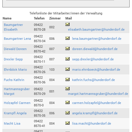
Telefonliste der Mitarbeiter/innen der Verwaltung
Name
Telefon
Zimmer
Mail
Baumgartner
09422
002
Elisabeth
8570-28
elisabeth.baumgartner@hunderdorf.de
09422
Baumgartner Lena
006
lena.baumgartner@hunderdorf.de
8570-34
09422
Diewald Doreen
007
doreen.diewald@hunderdorf.de
8570-42
09422
Drexler Sepp
007
sepp.drexler@hunderdorf.de
8570-11
09422
Ehrnböck Mario
103
mario.ehrnboeck@hunderdorf.de
8570-26
09422
Fuchs Kathrin
004
kathrin.fuchs@hunderdorf.de
8570-36
Hartmannsgruber
09422
001
Margot
8570-29
margot.hartmannsgruber@hunderdorf.de
09422
Holzapfel Carmen
004
carmen.holzapfel@hunderdorf.de
8570-0
09422
Krampfl Angela
006
angela.krampfl@hunderdorf.de
8570-35
09422
Macht Lisa
004
lisa.macht@hunderdorf.de
8570-41
09422