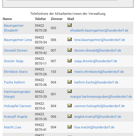
Telefonliste der Mitarbeiter/innen der Verwaltung
Name
Telefon
Zimmer
Mail
Baumgartner
09422
002
Elisabeth
8570-28
elisabeth.baumgartner@hunderdorf.de
09422
Baumgartner Lena
006
lena.baumgartner@hunderdorf.de
8570-34
09422
Diewald Doreen
007
doreen.diewald@hunderdorf.de
8570-42
09422
Drexler Sepp
007
sepp.drexler@hunderdorf.de
8570-11
09422
Ehrnböck Mario
103
mario.ehrnboeck@hunderdorf.de
8570-26
09422
Fuchs Kathrin
004
kathrin.fuchs@hunderdorf.de
8570-36
Hartmannsgruber
09422
001
Margot
8570-29
margot.hartmannsgruber@hunderdorf.de
09422
Holzapfel Carmen
004
carmen.holzapfel@hunderdorf.de
8570-0
09422
Krampfl Angela
006
angela.krampfl@hunderdorf.de
8570-35
09422
Macht Lisa
004
lisa.macht@hunderdorf.de
8570-41
09422