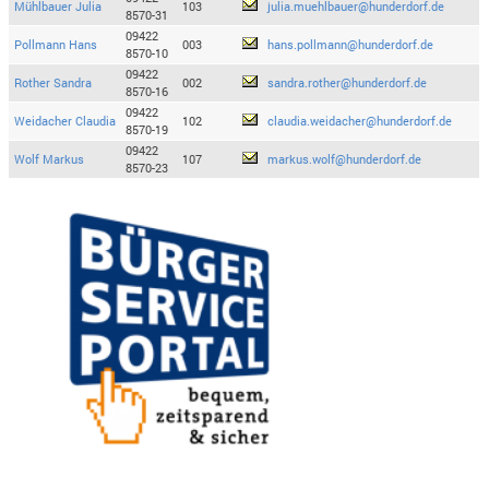
Mühlbauer Julia
103
julia.muehlbauer@hunderdorf.de
8570-31
09422
Pollmann Hans
003
hans.pollmann@hunderdorf.de
8570-10
09422
Rother Sandra
002
sandra.rother@hunderdorf.de
8570-16
09422
Weidacher Claudia
102
claudia.weidacher@hunderdorf.de
8570-19
09422
Wolf Markus
107
markus.wolf@hunderdorf.de
8570-23