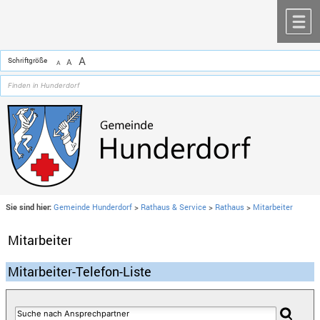
Zum Inhalt
,
zur Navigation
oder
zur Startseite
springen.
chließen
M
A
Schriftgröße
A
A
Sie sind hier:
Gemeinde Hunderdorf
>
Rathaus & Service
>
Rathaus
>
Mitarbeiter
Mitarbeiter
Mitarbeiter-Telefon-Liste