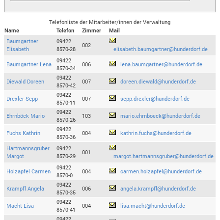
Telefonliste der Mitarbeiter/innen der Verwaltung
Name
Telefon
Zimmer
Mail
Baumgartner
09422
002
Elisabeth
8570-28
elisabeth.baumgartner@hunderdorf.de
09422
Baumgartner Lena
006
lena.baumgartner@hunderdorf.de
8570-34
09422
Diewald Doreen
007
doreen.diewald@hunderdorf.de
8570-42
09422
Drexler Sepp
007
sepp.drexler@hunderdorf.de
8570-11
09422
Ehrnböck Mario
103
mario.ehrnboeck@hunderdorf.de
8570-26
09422
Fuchs Kathrin
004
kathrin.fuchs@hunderdorf.de
8570-36
Hartmannsgruber
09422
001
Margot
8570-29
margot.hartmannsgruber@hunderdorf.de
09422
Holzapfel Carmen
004
carmen.holzapfel@hunderdorf.de
8570-0
09422
Krampfl Angela
006
angela.krampfl@hunderdorf.de
8570-35
09422
Macht Lisa
004
lisa.macht@hunderdorf.de
8570-41
09422