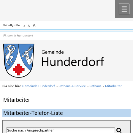
Zum Inhalt
,
zur Navigation
oder
zur Startseite
springen.
chließen
M
A
Schriftgröße
A
A
Sie sind hier:
Gemeinde Hunderdorf
>
Rathaus & Service
>
Rathaus
>
Mitarbeiter
Mitarbeiter
Mitarbeiter-Telefon-Liste