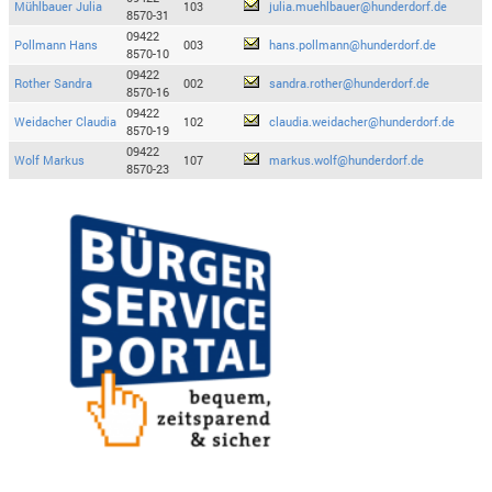
Mühlbauer Julia
103
julia.muehlbauer@hunderdorf.de
8570-31
09422
Pollmann Hans
003
hans.pollmann@hunderdorf.de
8570-10
09422
Rother Sandra
002
sandra.rother@hunderdorf.de
8570-16
09422
Weidacher Claudia
102
claudia.weidacher@hunderdorf.de
8570-19
09422
Wolf Markus
107
markus.wolf@hunderdorf.de
8570-23