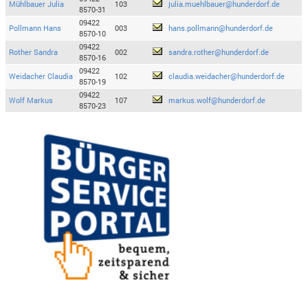
Mühlbauer Julia
103
julia.muehlbauer@hunderdorf.de
8570-31
09422
Pollmann Hans
003
hans.pollmann@hunderdorf.de
8570-10
09422
Rother Sandra
002
sandra.rother@hunderdorf.de
8570-16
09422
Weidacher Claudia
102
claudia.weidacher@hunderdorf.de
8570-19
09422
Wolf Markus
107
markus.wolf@hunderdorf.de
8570-23