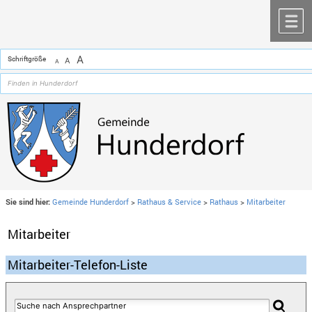
Zum Inhalt
,
zur Navigation
oder
zur Startseite
springen.
chließen
M
A
Schriftgröße
A
A
Sie sind hier:
Gemeinde Hunderdorf
>
Rathaus & Service
>
Rathaus
>
Mitarbeiter
Mitarbeiter
Mitarbeiter-Telefon-Liste