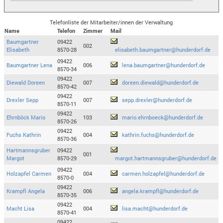
Telefonliste der Mitarbeiter/innen der Verwaltung
Name
Telefon
Zimmer
Mail
Baumgartner
09422
002
Elisabeth
8570-28
elisabeth.baumgartner@hunderdorf.de
09422
Baumgartner Lena
006
lena.baumgartner@hunderdorf.de
8570-34
09422
Diewald Doreen
007
doreen.diewald@hunderdorf.de
8570-42
09422
Drexler Sepp
007
sepp.drexler@hunderdorf.de
8570-11
09422
Ehrnböck Mario
103
mario.ehrnboeck@hunderdorf.de
8570-26
09422
Fuchs Kathrin
004
kathrin.fuchs@hunderdorf.de
8570-36
Hartmannsgruber
09422
001
Margot
8570-29
margot.hartmannsgruber@hunderdorf.de
09422
Holzapfel Carmen
004
carmen.holzapfel@hunderdorf.de
8570-0
09422
Krampfl Angela
006
angela.krampfl@hunderdorf.de
8570-35
09422
Macht Lisa
004
lisa.macht@hunderdorf.de
8570-41
09422