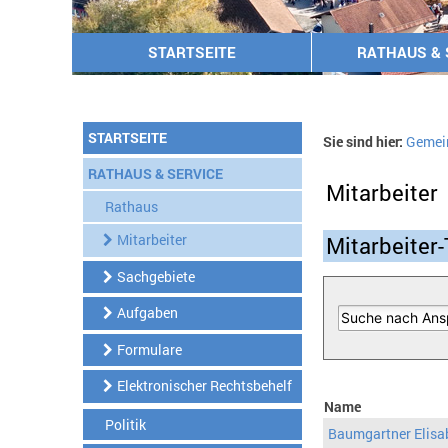
STARTSEITE
RATHAUS & 
STARTSEITE
Sie sind hier:
Gemei
RATHAUS & SERVICE
Mitarbeiter
Rathaus
Mitarbeiter
Mitarbeiter-
Sachgebiete
Aufgaben
Formulare
Elektronischer Rechtsbehelf
Name
Politik
Baumgartner Elisa