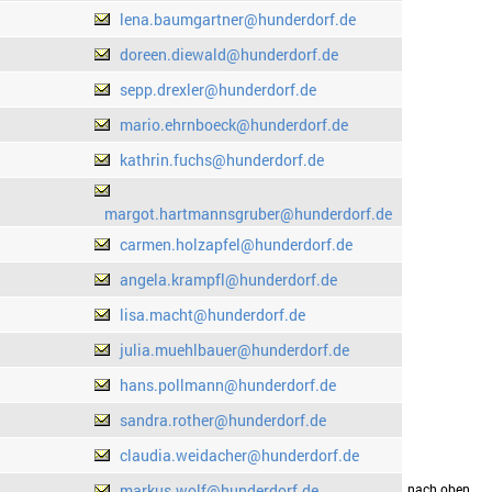
lena.baumgartner@hunderdorf.de
doreen.diewald@hunderdorf.de
sepp.drexler@hunderdorf.de
mario.ehrnboeck@hunderdorf.de
kathrin.fuchs@hunderdorf.de
margot.hartmannsgruber@hunderdorf.de
carmen.holzapfel@hunderdorf.de
angela.krampfl@hunderdorf.de
lisa.macht@hunderdorf.de
julia.muehlbauer@hunderdorf.de
hans.pollmann@hunderdorf.de
sandra.rother@hunderdorf.de
claudia.weidacher@hunderdorf.de
markus.wolf@hunderdorf.de
drucken
nach oben