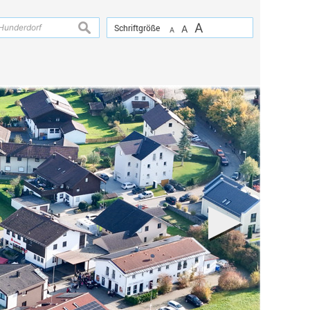
A
suchen
Schriftgröße
A
A