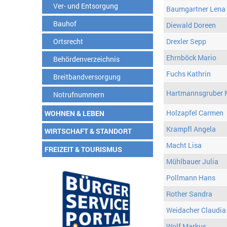
Ver- und Entsorgung
Baumgartner Lena
Bauhof
Diewald Doreen
Ortsrecht
Drexler Sepp
Ehrnböck Mario
Behördenverzeichnis
Fuchs Kathrin
Breitbandversorgung
Hartmannsgruber 
Notrufnummern
Holzapfel Carmen
WOHNEN & LEBEN
Krampfl Angela
WIRTSCHAFT & STANDORT
Macht Lisa
FREIZEIT & TOURISMUS
Mühlbauer Julia
Pollmann Hans
Rother Sandra
Weidacher Claudia
Wolf Markus