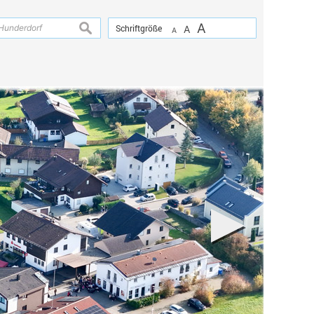
A
suchen
Schriftgröße
A
A