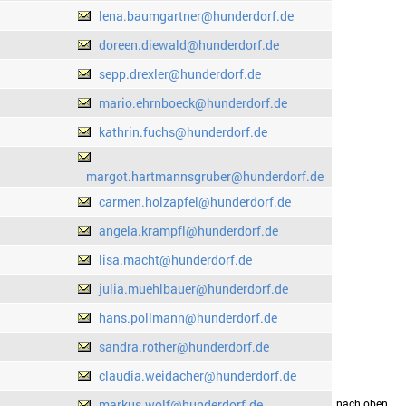
lena.baumgartner@hunderdorf.de
doreen.diewald@hunderdorf.de
sepp.drexler@hunderdorf.de
mario.ehrnboeck@hunderdorf.de
kathrin.fuchs@hunderdorf.de
margot.hartmannsgruber@hunderdorf.de
carmen.holzapfel@hunderdorf.de
angela.krampfl@hunderdorf.de
lisa.macht@hunderdorf.de
julia.muehlbauer@hunderdorf.de
hans.pollmann@hunderdorf.de
sandra.rother@hunderdorf.de
claudia.weidacher@hunderdorf.de
markus.wolf@hunderdorf.de
drucken
nach oben