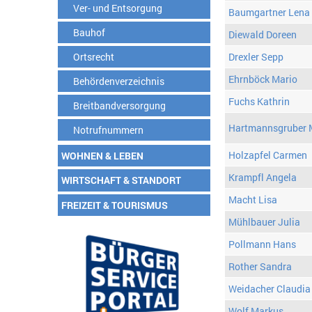
Ver- und Entsorgung
Baumgartner Lena
Bauhof
Diewald Doreen
Ortsrecht
Drexler Sepp
Ehrnböck Mario
Behördenverzeichnis
Fuchs Kathrin
Breitbandversorgung
Hartmannsgruber 
Notrufnummern
Holzapfel Carmen
WOHNEN & LEBEN
Krampfl Angela
WIRTSCHAFT & STANDORT
Macht Lisa
FREIZEIT & TOURISMUS
Mühlbauer Julia
Pollmann Hans
Rother Sandra
Weidacher Claudia
Wolf Markus