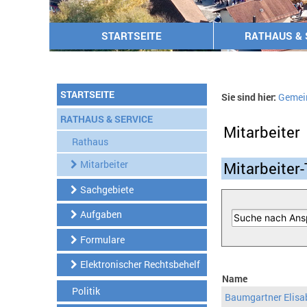
STARTSEITE
RATHAUS & 
STARTSEITE
Sie sind hier:
Gemei
RATHAUS & SERVICE
Mitarbeiter
Rathaus
Mitarbeiter
Mitarbeiter-
Sachgebiete
Aufgaben
Formulare
Elektronischer Rechtsbehelf
Name
Politik
Baumgartner Elisa