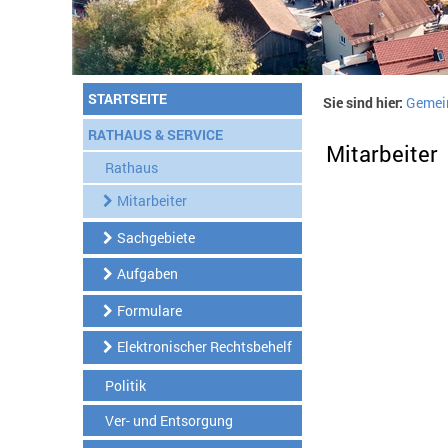
STARTSEITE
Sie sind hier:
Gemei
RATHAUS & SERVICE
Mitarbeiter
Rathaus
Mitarbeiter
Sachgebiete
Aufgaben
Formulare
Elektronischer Rechtsbehelf
Politik
Ver- und Entsorgung