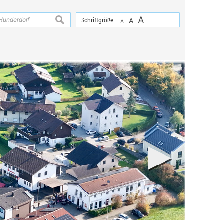
A
suchen
Schriftgröße
A
A