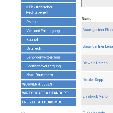
Elektronischer
Rechtsbehelf
Name
Politik
Baumgartner Elis
Ver- und Entsorgung
Bauhof
Baumgartner Lena
Ortsrecht
Behördenverzeichnis
Diewald Doreen
Breitbandversorgung
Notrufnummern
Drexler Sepp
WOHNEN & LEBEN
WIRTSCHAFT & STANDORT
Ehrnböck Mario
FREIZEIT & TOURISMUS