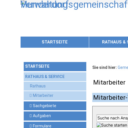
Zum Inhalt
,
zur Navigation
oder
zur Startseite
springen.
STARTSEITE
RATHAUS & 
STARTSEITE
Sie sind hier:
Geme
RATHAUS & SERVICE
Mitarbeiter
Rathaus
Mitarbeiter
Mitarbeiter-
Sachgebiete
Aufgaben
Formulare