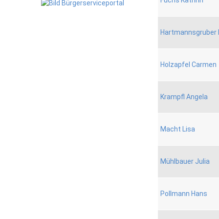
Fuchs Kathrin
Hartmannsgruber 
Holzapfel Carmen
Krampfl Angela
Macht Lisa
Mühlbauer Julia
Pollmann Hans