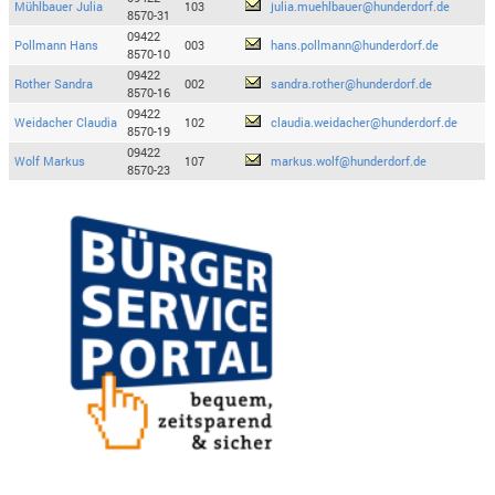
Mühlbauer Julia
103
julia.muehlbauer@hunderdorf.de
8570-31
09422
Pollmann Hans
003
hans.pollmann@hunderdorf.de
8570-10
09422
Rother Sandra
002
sandra.rother@hunderdorf.de
8570-16
09422
Weidacher Claudia
102
claudia.weidacher@hunderdorf.de
8570-19
09422
Wolf Markus
107
markus.wolf@hunderdorf.de
8570-23