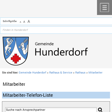
Zum Inhalt
,
zur Navigation
oder
zur Startseite
springen.
chließen
M
A
Schriftgröße
A
A
Sie sind hier:
Gemeinde Hunderdorf
>
Rathaus & Service
>
Rathaus
>
Mitarbeiter
Mitarbeiter
Mitarbeiter-Telefon-Liste