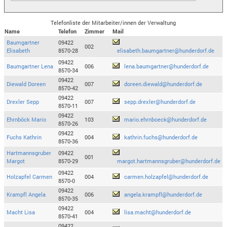
Telefonliste der Mitarbeiter/innen der Verwaltung
Name
Telefon
Zimmer
Mail
Baumgartner
09422
002
Elisabeth
8570-28
elisabeth.baumgartner@hunderdorf.de
09422
Baumgartner Lena
006
lena.baumgartner@hunderdorf.de
8570-34
09422
Diewald Doreen
007
doreen.diewald@hunderdorf.de
8570-42
09422
Drexler Sepp
007
sepp.drexler@hunderdorf.de
8570-11
09422
Ehrnböck Mario
103
mario.ehrnboeck@hunderdorf.de
8570-26
09422
Fuchs Kathrin
004
kathrin.fuchs@hunderdorf.de
8570-36
Hartmannsgruber
09422
001
Margot
8570-29
margot.hartmannsgruber@hunderdorf.de
09422
Holzapfel Carmen
004
carmen.holzapfel@hunderdorf.de
8570-0
09422
Krampfl Angela
006
angela.krampfl@hunderdorf.de
8570-35
09422
Macht Lisa
004
lisa.macht@hunderdorf.de
8570-41
09422