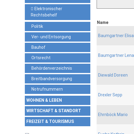
Elektronischer
Rechtsbehelf
Name
Politik
Baumgartner Elis
Ver- und Entsorgung
Bauhof
Baumgartner Lena
Ortsrecht
Behördenverzeichnis
Diewald Doreen
Breitbandversorgung
Notrufnummern
Drexler Sepp
WOHNEN & LEBEN
WIRTSCHAFT & STANDORT
Ehrnböck Mario
FREIZEIT & TOURISMUS