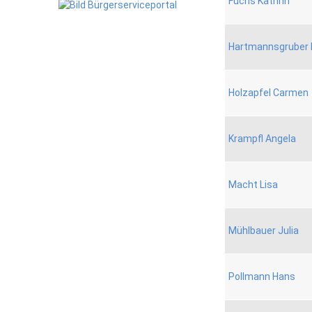
Fuchs Kathrin
Hartmannsgruber 
Holzapfel Carmen
Krampfl Angela
Macht Lisa
Mühlbauer Julia
Pollmann Hans