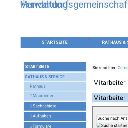
Zum Inhalt
,
zur Navigation
oder
zur Startseite
springen.
STARTSEITE
RATHAUS & 
STARTSEITE
Sie sind hier:
Geme
RATHAUS & SERVICE
Mitarbeiter
Rathaus
Mitarbeiter
Mitarbeiter-
Sachgebiete
Aufgaben
Formulare