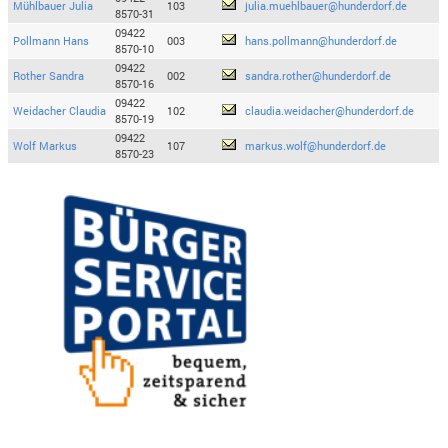
Mühlbauer Julia
103
julia.muehlbauer@hunderdorf.de
8570-31
09422
Pollmann Hans
003
hans.pollmann@hunderdorf.de
8570-10
09422
Rother Sandra
002
sandra.rother@hunderdorf.de
8570-16
09422
Weidacher Claudia
102
claudia.weidacher@hunderdorf.de
8570-19
09422
Wolf Markus
107
markus.wolf@hunderdorf.de
8570-23