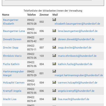
Telefonliste der Mitarbeiter/innen der Verwaltung
Name
Telefon
Zimmer
Mail
Baumgartner
09422
002
Elisabeth
8570-28
elisabeth.baumgartner@hunderdorf.de
09422
Baumgartner Lena
006
lena.baumgartner@hunderdorf.de
8570-34
09422
Diewald Doreen
007
doreen.diewald@hunderdorf.de
8570-42
09422
Drexler Sepp
007
sepp.drexler@hunderdorf.de
8570-11
09422
Ehrnböck Mario
103
mario.ehrnboeck@hunderdorf.de
8570-26
09422
Fuchs Kathrin
004
kathrin.fuchs@hunderdorf.de
8570-36
Hartmannsgruber
09422
001
Margot
8570-29
margot.hartmannsgruber@hunderdorf.de
09422
Holzapfel Carmen
004
carmen.holzapfel@hunderdorf.de
8570-0
09422
Krampfl Angela
006
angela.krampfl@hunderdorf.de
8570-35
09422
Macht Lisa
004
lisa.macht@hunderdorf.de
8570-41
09422