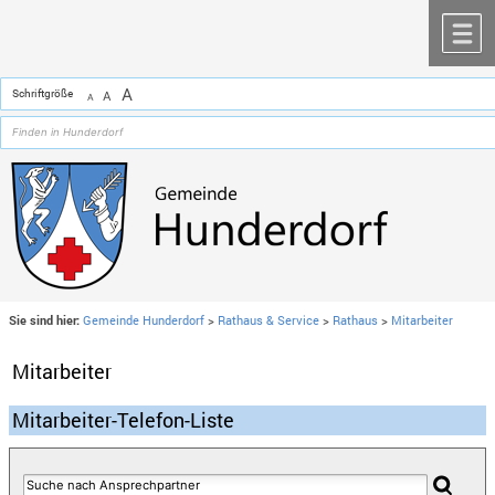
Zum Inhalt
,
zur Navigation
oder
zur Startseite
springen.
chließen
M
A
Schriftgröße
A
A
Sie sind hier:
Gemeinde Hunderdorf
>
Rathaus & Service
>
Rathaus
>
Mitarbeiter
Mitarbeiter
Mitarbeiter-Telefon-Liste