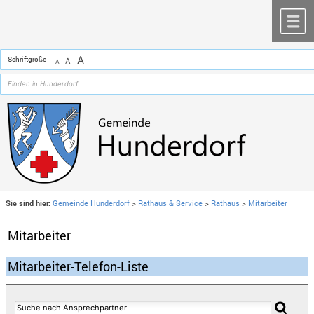
Zum Inhalt
,
zur Navigation
oder
zur Startseite
springen.
chließen
M
A
Schriftgröße
A
A
Sie sind hier:
Gemeinde Hunderdorf
>
Rathaus & Service
>
Rathaus
>
Mitarbeiter
Mitarbeiter
Mitarbeiter-Telefon-Liste