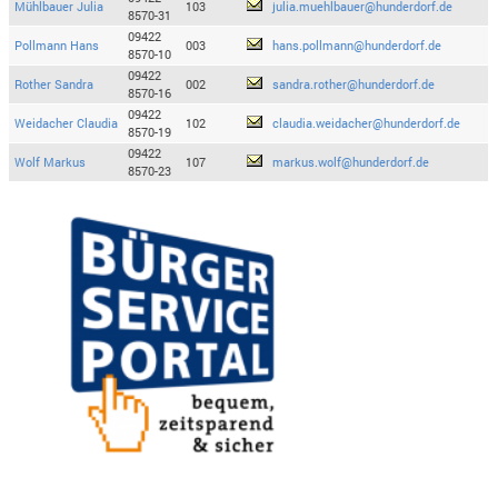
Mühlbauer Julia
103
julia.muehlbauer@hunderdorf.de
8570-31
09422
Pollmann Hans
003
hans.pollmann@hunderdorf.de
8570-10
09422
Rother Sandra
002
sandra.rother@hunderdorf.de
8570-16
09422
Weidacher Claudia
102
claudia.weidacher@hunderdorf.de
8570-19
09422
Wolf Markus
107
markus.wolf@hunderdorf.de
8570-23