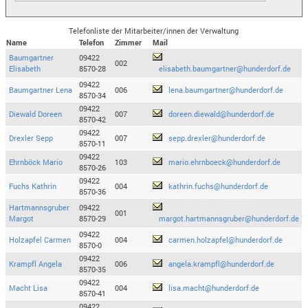
Telefonliste der Mitarbeiter/innen der Verwaltung
Name
Telefon
Zimmer
Mail
Baumgartner
09422
002
Elisabeth
8570-28
elisabeth.baumgartner@hunderdorf.de
09422
Baumgartner Lena
006
lena.baumgartner@hunderdorf.de
8570-34
09422
Diewald Doreen
007
doreen.diewald@hunderdorf.de
8570-42
09422
Drexler Sepp
007
sepp.drexler@hunderdorf.de
8570-11
09422
Ehrnböck Mario
103
mario.ehrnboeck@hunderdorf.de
8570-26
09422
Fuchs Kathrin
004
kathrin.fuchs@hunderdorf.de
8570-36
Hartmannsgruber
09422
001
Margot
8570-29
margot.hartmannsgruber@hunderdorf.de
09422
Holzapfel Carmen
004
carmen.holzapfel@hunderdorf.de
8570-0
09422
Krampfl Angela
006
angela.krampfl@hunderdorf.de
8570-35
09422
Macht Lisa
004
lisa.macht@hunderdorf.de
8570-41
09422