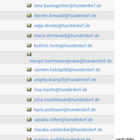
lena.baumgartner@hunderdorf.de
doreen.diewald@hunderdorf.de
sepp.drexler@hunderdorf.de
mario.ehrnboeck@hunderdorf.de
kathrin.fuchs@hunderdorf.de
margot.hartmannsgruber@hunderdorf.de
carmen.holzapfel@hunderdorf.de
angela.krampfl@hunderdorf.de
lisa.macht@hunderdorf.de
julia.muehlbauer@hunderdorf.de
hans.pollmann@hunderdorf.de
sandra.rother@hunderdorf.de
claudia.weidacher@hunderdorf.de
markus.wolf@hunderdorf.de
drucken
nach oben