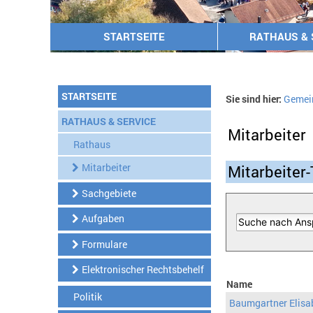
STARTSEITE
RATHAUS & 
STARTSEITE
Sie sind hier:
Gemei
RATHAUS & SERVICE
Mitarbeiter
Rathaus
Mitarbeiter
Mitarbeiter-
Sachgebiete
Aufgaben
Formulare
Elektronischer Rechtsbehelf
Name
Politik
Baumgartner Elisa