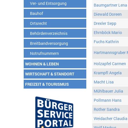
Ver- und Entsorgung
Baumgartner Lena
Bauhof
Diewald Doreen
Ortsrecht
Drexler Sepp
Ehrnböck Mario
Behördenverzeichnis
Fuchs Kathrin
Breitbandversorgung
Hartmannsgruber 
Notrufnummern
Holzapfel Carmen
WOHNEN & LEBEN
Krampfl Angela
WIRTSCHAFT & STANDORT
Macht Lisa
FREIZEIT & TOURISMUS
Mühlbauer Julia
Pollmann Hans
Rother Sandra
Weidacher Claudia
Wolf Markus