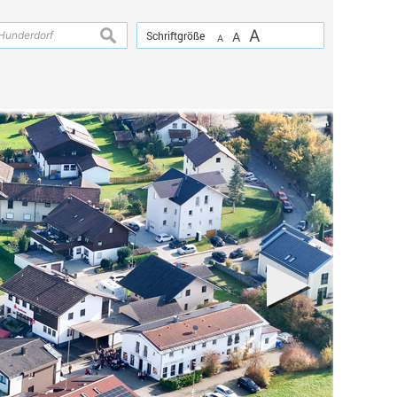
A
suchen
Schriftgröße
A
A