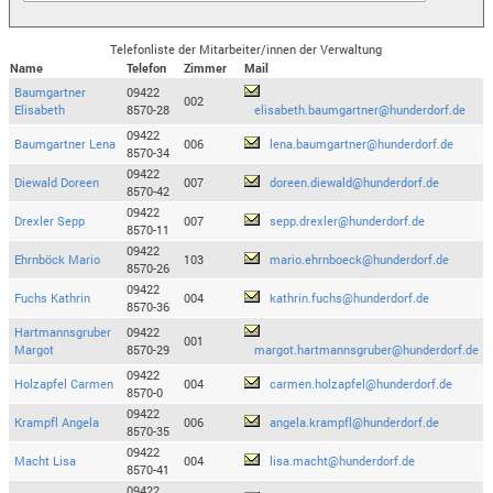
Telefonliste der Mitarbeiter/innen der Verwaltung
Name
Telefon
Zimmer
Mail
Baumgartner
09422
002
Elisabeth
8570-28
elisabeth.baumgartner@hunderdorf.de
09422
Baumgartner Lena
006
lena.baumgartner@hunderdorf.de
8570-34
09422
Diewald Doreen
007
doreen.diewald@hunderdorf.de
8570-42
09422
Drexler Sepp
007
sepp.drexler@hunderdorf.de
8570-11
09422
Ehrnböck Mario
103
mario.ehrnboeck@hunderdorf.de
8570-26
09422
Fuchs Kathrin
004
kathrin.fuchs@hunderdorf.de
8570-36
Hartmannsgruber
09422
001
Margot
8570-29
margot.hartmannsgruber@hunderdorf.de
09422
Holzapfel Carmen
004
carmen.holzapfel@hunderdorf.de
8570-0
09422
Krampfl Angela
006
angela.krampfl@hunderdorf.de
8570-35
09422
Macht Lisa
004
lisa.macht@hunderdorf.de
8570-41
09422