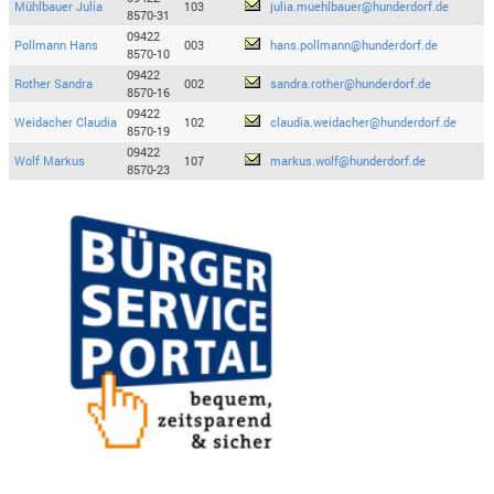
Mühlbauer Julia
103
julia.muehlbauer@hunderdorf.de
8570-31
09422
Pollmann Hans
003
hans.pollmann@hunderdorf.de
8570-10
09422
Rother Sandra
002
sandra.rother@hunderdorf.de
8570-16
09422
Weidacher Claudia
102
claudia.weidacher@hunderdorf.de
8570-19
09422
Wolf Markus
107
markus.wolf@hunderdorf.de
8570-23