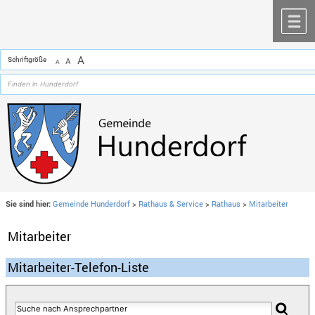
Zum Inhalt
,
zur Navigation
oder
zur Startseite
springen.
chließen
M
A
Schriftgröße
A
A
Sie sind hier:
Gemeinde Hunderdorf
>
Rathaus & Service
>
Rathaus
>
Mitarbeiter
Mitarbeiter
Mitarbeiter-Telefon-Liste