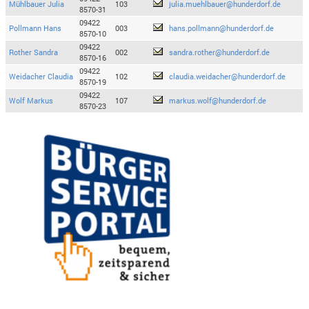
Mühlbauer Julia
103
julia.muehlbauer@hunderdorf.de
8570-31
09422
Pollmann Hans
003
hans.pollmann@hunderdorf.de
8570-10
09422
Rother Sandra
002
sandra.rother@hunderdorf.de
8570-16
09422
Weidacher Claudia
102
claudia.weidacher@hunderdorf.de
8570-19
09422
Wolf Markus
107
markus.wolf@hunderdorf.de
8570-23