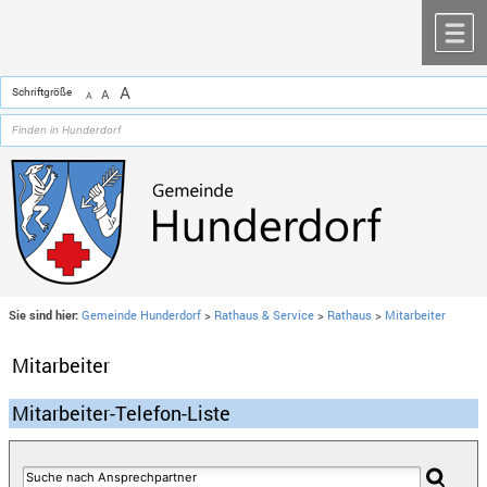
Zum Inhalt
,
zur Navigation
oder
zur Startseite
springen.
chließen
M
A
Schriftgröße
A
A
Sie sind hier:
Gemeinde Hunderdorf
>
Rathaus & Service
>
Rathaus
>
Mitarbeiter
Mitarbeiter
Mitarbeiter-Telefon-Liste