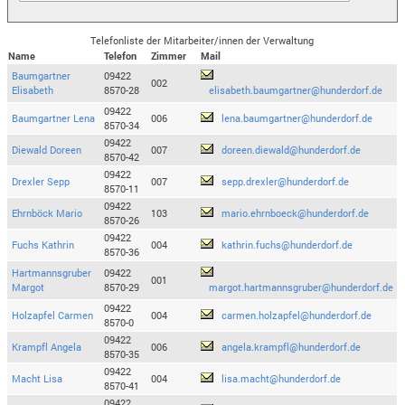
Telefonliste der Mitarbeiter/innen der Verwaltung
Name
Telefon
Zimmer
Mail
Baumgartner
09422
002
Elisabeth
8570-28
elisabeth.baumgartner@hunderdorf.de
09422
Baumgartner Lena
006
lena.baumgartner@hunderdorf.de
8570-34
09422
Diewald Doreen
007
doreen.diewald@hunderdorf.de
8570-42
09422
Drexler Sepp
007
sepp.drexler@hunderdorf.de
8570-11
09422
Ehrnböck Mario
103
mario.ehrnboeck@hunderdorf.de
8570-26
09422
Fuchs Kathrin
004
kathrin.fuchs@hunderdorf.de
8570-36
Hartmannsgruber
09422
001
Margot
8570-29
margot.hartmannsgruber@hunderdorf.de
09422
Holzapfel Carmen
004
carmen.holzapfel@hunderdorf.de
8570-0
09422
Krampfl Angela
006
angela.krampfl@hunderdorf.de
8570-35
09422
Macht Lisa
004
lisa.macht@hunderdorf.de
8570-41
09422