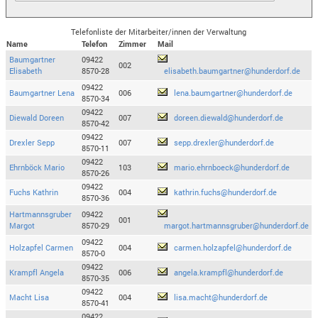
Telefonliste der Mitarbeiter/innen der Verwaltung
Name
Telefon
Zimmer
Mail
Baumgartner
09422
002
Elisabeth
8570-28
elisabeth.baumgartner@hunderdorf.de
09422
Baumgartner Lena
006
lena.baumgartner@hunderdorf.de
8570-34
09422
Diewald Doreen
007
doreen.diewald@hunderdorf.de
8570-42
09422
Drexler Sepp
007
sepp.drexler@hunderdorf.de
8570-11
09422
Ehrnböck Mario
103
mario.ehrnboeck@hunderdorf.de
8570-26
09422
Fuchs Kathrin
004
kathrin.fuchs@hunderdorf.de
8570-36
Hartmannsgruber
09422
001
Margot
8570-29
margot.hartmannsgruber@hunderdorf.de
09422
Holzapfel Carmen
004
carmen.holzapfel@hunderdorf.de
8570-0
09422
Krampfl Angela
006
angela.krampfl@hunderdorf.de
8570-35
09422
Macht Lisa
004
lisa.macht@hunderdorf.de
8570-41
09422