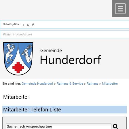
Zum Inhalt
,
zur Navigation
oder
zur Startseite
springen.
chließen
M
A
Schriftgröße
A
A
Sie sind hier:
Gemeinde Hunderdorf
>
Rathaus & Service
>
Rathaus
>
Mitarbeiter
Mitarbeiter
Mitarbeiter-Telefon-Liste