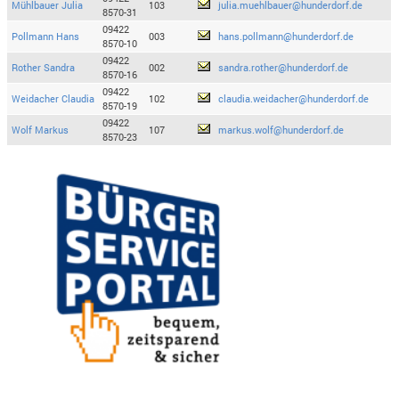
Mühlbauer Julia
103
julia.muehlbauer@hunderdorf.de
8570-31
09422
Pollmann Hans
003
hans.pollmann@hunderdorf.de
8570-10
09422
Rother Sandra
002
sandra.rother@hunderdorf.de
8570-16
09422
Weidacher Claudia
102
claudia.weidacher@hunderdorf.de
8570-19
09422
Wolf Markus
107
markus.wolf@hunderdorf.de
8570-23