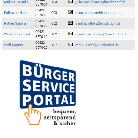
Mühlbauer Julia
103
julia.muehlbauer@hunderdorf.de
8570-31
09422
Pollmann Hans
003
hans.pollmann@hunderdorf.de
8570-10
09422
Rother Sandra
002
sandra.rother@hunderdorf.de
8570-16
09422
Weidacher Claudia
102
claudia.weidacher@hunderdorf.de
8570-19
09422
Wolf Markus
107
markus.wolf@hunderdorf.de
8570-23