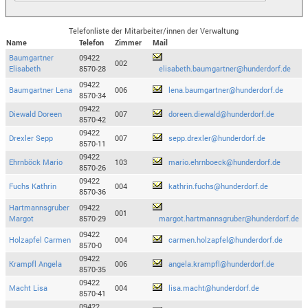
Telefonliste der Mitarbeiter/innen der Verwaltung
Name
Telefon
Zimmer
Mail
Baumgartner
09422
002
Elisabeth
8570-28
elisabeth.baumgartner@hunderdorf.de
09422
Baumgartner Lena
006
lena.baumgartner@hunderdorf.de
8570-34
09422
Diewald Doreen
007
doreen.diewald@hunderdorf.de
8570-42
09422
Drexler Sepp
007
sepp.drexler@hunderdorf.de
8570-11
09422
Ehrnböck Mario
103
mario.ehrnboeck@hunderdorf.de
8570-26
09422
Fuchs Kathrin
004
kathrin.fuchs@hunderdorf.de
8570-36
Hartmannsgruber
09422
001
Margot
8570-29
margot.hartmannsgruber@hunderdorf.de
09422
Holzapfel Carmen
004
carmen.holzapfel@hunderdorf.de
8570-0
09422
Krampfl Angela
006
angela.krampfl@hunderdorf.de
8570-35
09422
Macht Lisa
004
lisa.macht@hunderdorf.de
8570-41
09422