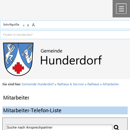
Zum Inhalt
,
zur Navigation
oder
zur Startseite
springen.
chließen
M
A
Schriftgröße
A
A
Sie sind hier:
Gemeinde Hunderdorf
>
Rathaus & Service
>
Rathaus
>
Mitarbeiter
Mitarbeiter
Mitarbeiter-Telefon-Liste