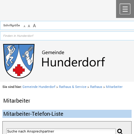
Zum Inhalt
,
zur Navigation
oder
zur Startseite
springen.
chließen
M
A
Schriftgröße
A
A
Sie sind hier:
Gemeinde Hunderdorf
>
Rathaus & Service
>
Rathaus
>
Mitarbeiter
Mitarbeiter
Mitarbeiter-Telefon-Liste