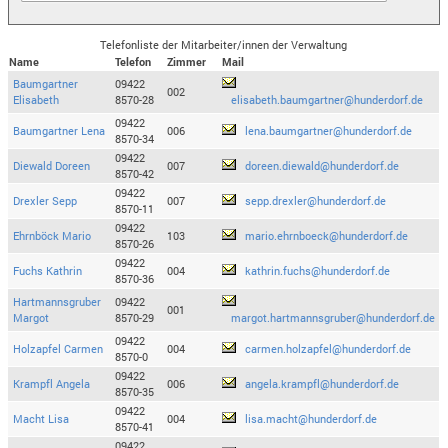
Telefonliste der Mitarbeiter/innen der Verwaltung
Name
Telefon
Zimmer
Mail
Baumgartner
09422
002
Elisabeth
8570-28
elisabeth.baumgartner@hunderdorf.de
09422
Baumgartner Lena
006
lena.baumgartner@hunderdorf.de
8570-34
09422
Diewald Doreen
007
doreen.diewald@hunderdorf.de
8570-42
09422
Drexler Sepp
007
sepp.drexler@hunderdorf.de
8570-11
09422
Ehrnböck Mario
103
mario.ehrnboeck@hunderdorf.de
8570-26
09422
Fuchs Kathrin
004
kathrin.fuchs@hunderdorf.de
8570-36
Hartmannsgruber
09422
001
Margot
8570-29
margot.hartmannsgruber@hunderdorf.de
09422
Holzapfel Carmen
004
carmen.holzapfel@hunderdorf.de
8570-0
09422
Krampfl Angela
006
angela.krampfl@hunderdorf.de
8570-35
09422
Macht Lisa
004
lisa.macht@hunderdorf.de
8570-41
09422