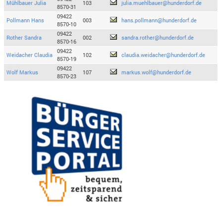
Mühlbauer Julia
103
julia.muehlbauer@hunderdorf.de
8570-31
09422
Pollmann Hans
003
hans.pollmann@hunderdorf.de
8570-10
09422
Rother Sandra
002
sandra.rother@hunderdorf.de
8570-16
09422
Weidacher Claudia
102
claudia.weidacher@hunderdorf.de
8570-19
09422
Wolf Markus
107
markus.wolf@hunderdorf.de
8570-23