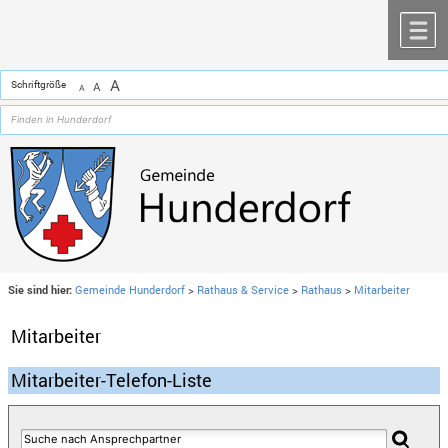
Zum Inhalt
,
zur Navigation
oder
zur Startseite
springen.
chließen
M
A
Schriftgröße
A
A
Sie sind hier:
Gemeinde Hunderdorf
>
Rathaus & Service
>
Rathaus
>
Mitarbeiter
Mitarbeiter
Mitarbeiter-Telefon-Liste