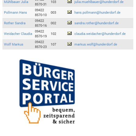
Mühlbauer Julia
103
julia.muehlbauer@hunderdorf.de
8570-31
09422
Pollmann Hans
003
hans.pollmann@hunderdorf.de
8570-10
09422
Rother Sandra
002
sandra.rother@hunderdorf.de
8570-16
09422
Weidacher Claudia
102
claudia.weidacher@hunderdorf.de
8570-19
09422
Wolf Markus
107
markus.wolf@hunderdorf.de
8570-23