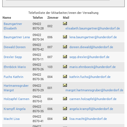
Telefonliste der Mitarbeiter/innen der Verwaltung
Name
Telefon
Zimmer
Mail
Baumgartner
09422
002
Elisabeth
8570-28
elisabeth.baumgartner@hunderdorf.de
09422
Baumgartner Lena
006
lena.baumgartner@hunderdorf.de
8570-34
09422
Diewald Doreen
007
doreen.diewald@hunderdorf.de
8570-42
09422
Drexler Sepp
007
sepp.drexler@hunderdorf.de
8570-11
09422
Ehrnböck Mario
103
mario.ehrnboeck@hunderdorf.de
8570-26
09422
Fuchs Kathrin
004
kathrin.fuchs@hunderdorf.de
8570-36
Hartmannsgruber
09422
001
Margot
8570-29
margot.hartmannsgruber@hunderdorf.de
09422
Holzapfel Carmen
004
carmen.holzapfel@hunderdorf.de
8570-0
09422
Krampfl Angela
006
angela.krampfl@hunderdorf.de
8570-35
09422
Macht Lisa
004
lisa.macht@hunderdorf.de
8570-41
09422