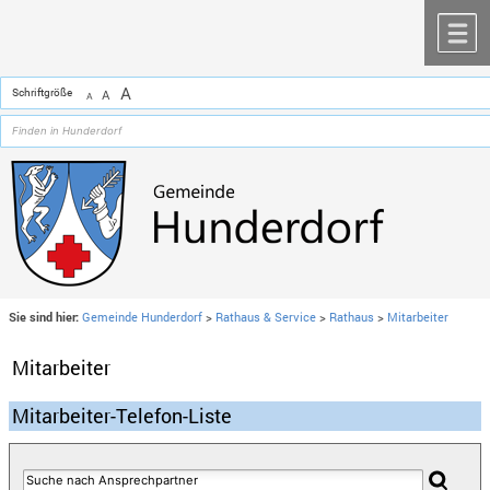
Zum Inhalt
,
zur Navigation
oder
zur Startseite
springen.
chließen
M
A
Schriftgröße
A
A
Sie sind hier:
Gemeinde Hunderdorf
>
Rathaus & Service
>
Rathaus
>
Mitarbeiter
Mitarbeiter
Mitarbeiter-Telefon-Liste