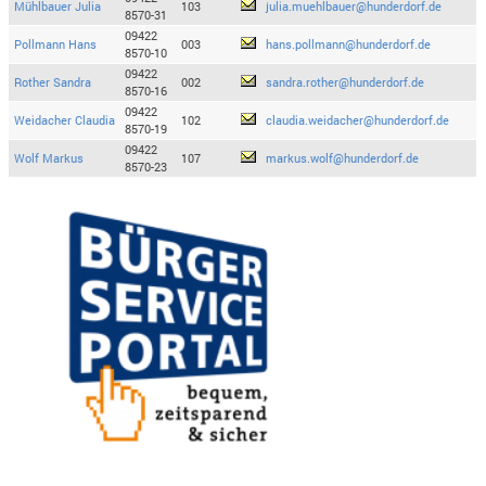
Mühlbauer Julia
103
julia.muehlbauer@hunderdorf.de
8570-31
09422
Pollmann Hans
003
hans.pollmann@hunderdorf.de
8570-10
09422
Rother Sandra
002
sandra.rother@hunderdorf.de
8570-16
09422
Weidacher Claudia
102
claudia.weidacher@hunderdorf.de
8570-19
09422
Wolf Markus
107
markus.wolf@hunderdorf.de
8570-23