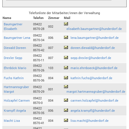
Telefonliste der Mitarbeiter/innen der Verwaltung
Name
Telefon
Zimmer
Mail
Baumgartner
09422
002
Elisabeth
8570-28
elisabeth.baumgartner@hunderdorf.de
09422
Baumgartner Lena
006
lena.baumgartner@hunderdorf.de
8570-34
09422
Diewald Doreen
007
doreen.diewald@hunderdorf.de
8570-42
09422
Drexler Sepp
007
sepp.drexler@hunderdorf.de
8570-11
09422
Ehrnböck Mario
103
mario.ehrnboeck@hunderdorf.de
8570-26
09422
Fuchs Kathrin
004
kathrin.fuchs@hunderdorf.de
8570-36
Hartmannsgruber
09422
001
Margot
8570-29
margot.hartmannsgruber@hunderdorf.de
09422
Holzapfel Carmen
004
carmen.holzapfel@hunderdorf.de
8570-0
09422
Krampfl Angela
006
angela.krampfl@hunderdorf.de
8570-35
09422
Macht Lisa
004
lisa.macht@hunderdorf.de
8570-41
09422