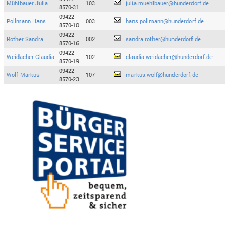
Mühlbauer Julia
103
julia.muehlbauer@hunderdorf.de
8570-31
09422
Pollmann Hans
003
hans.pollmann@hunderdorf.de
8570-10
09422
Rother Sandra
002
sandra.rother@hunderdorf.de
8570-16
09422
Weidacher Claudia
102
claudia.weidacher@hunderdorf.de
8570-19
09422
Wolf Markus
107
markus.wolf@hunderdorf.de
8570-23