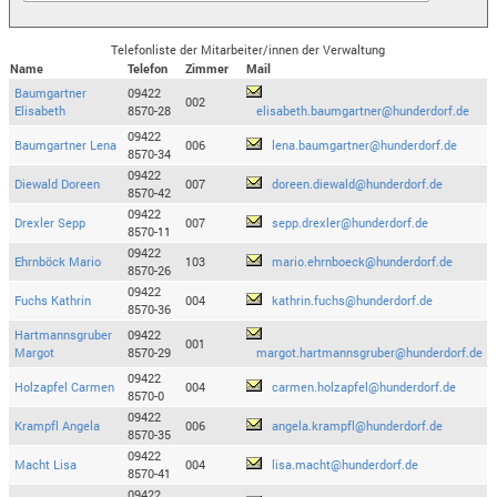
Telefonliste der Mitarbeiter/innen der Verwaltung
Name
Telefon
Zimmer
Mail
Baumgartner
09422
002
Elisabeth
8570-28
elisabeth.baumgartner@hunderdorf.de
09422
Baumgartner Lena
006
lena.baumgartner@hunderdorf.de
8570-34
09422
Diewald Doreen
007
doreen.diewald@hunderdorf.de
8570-42
09422
Drexler Sepp
007
sepp.drexler@hunderdorf.de
8570-11
09422
Ehrnböck Mario
103
mario.ehrnboeck@hunderdorf.de
8570-26
09422
Fuchs Kathrin
004
kathrin.fuchs@hunderdorf.de
8570-36
Hartmannsgruber
09422
001
Margot
8570-29
margot.hartmannsgruber@hunderdorf.de
09422
Holzapfel Carmen
004
carmen.holzapfel@hunderdorf.de
8570-0
09422
Krampfl Angela
006
angela.krampfl@hunderdorf.de
8570-35
09422
Macht Lisa
004
lisa.macht@hunderdorf.de
8570-41
09422