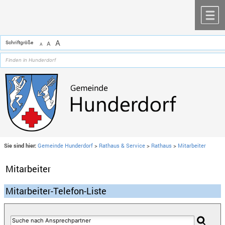
Zum Inhalt
,
zur Navigation
oder
zur Startseite
springen.
chließen
M
A
Schriftgröße
A
A
Sie sind hier:
Gemeinde Hunderdorf
>
Rathaus & Service
>
Rathaus
>
Mitarbeiter
Mitarbeiter
Mitarbeiter-Telefon-Liste