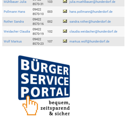
Mühlbauer Julia
103
julia.muehlbauer@hunderdorf.de
8570-31
09422
Pollmann Hans
003
hans.pollmann@hunderdorf.de
8570-10
09422
Rother Sandra
002
sandra.rother@hunderdorf.de
8570-16
09422
Weidacher Claudia
102
claudia.weidacher@hunderdorf.de
8570-19
09422
Wolf Markus
107
markus.wolf@hunderdorf.de
8570-23