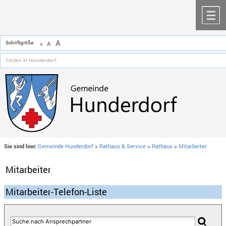
Zum Inhalt
,
zur Navigation
oder
zur Startseite
springen.
chließen
M
A
Schriftgröße
A
A
Sie sind hier:
Gemeinde Hunderdorf
>
Rathaus & Service
>
Rathaus
>
Mitarbeiter
Mitarbeiter
Mitarbeiter-Telefon-Liste