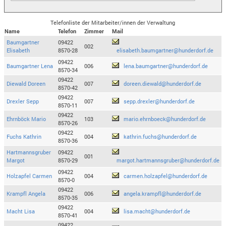
Telefonliste der Mitarbeiter/innen der Verwaltung
Name
Telefon
Zimmer
Mail
Baumgartner
09422
002
Elisabeth
8570-28
elisabeth.baumgartner@hunderdorf.de
09422
Baumgartner Lena
006
lena.baumgartner@hunderdorf.de
8570-34
09422
Diewald Doreen
007
doreen.diewald@hunderdorf.de
8570-42
09422
Drexler Sepp
007
sepp.drexler@hunderdorf.de
8570-11
09422
Ehrnböck Mario
103
mario.ehrnboeck@hunderdorf.de
8570-26
09422
Fuchs Kathrin
004
kathrin.fuchs@hunderdorf.de
8570-36
Hartmannsgruber
09422
001
Margot
8570-29
margot.hartmannsgruber@hunderdorf.de
09422
Holzapfel Carmen
004
carmen.holzapfel@hunderdorf.de
8570-0
09422
Krampfl Angela
006
angela.krampfl@hunderdorf.de
8570-35
09422
Macht Lisa
004
lisa.macht@hunderdorf.de
8570-41
09422