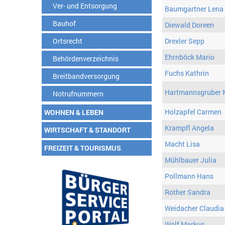
Ver- und Entsorgung
Baumgartner Lena
Bauhof
Diewald Doreen
Ortsrecht
Drexler Sepp
Ehrnböck Mario
Behördenverzeichnis
Fuchs Kathrin
Breitbandversorgung
Hartmannsgruber 
Notrufnummern
Holzapfel Carmen
WOHNEN & LEBEN
Krampfl Angela
WIRTSCHAFT & STANDORT
Macht Lisa
FREIZEIT & TOURISMUS
Mühlbauer Julia
Pollmann Hans
Rother Sandra
Weidacher Claudia
Wolf Markus