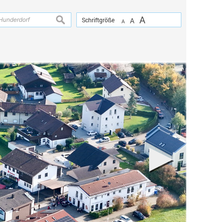
A
suchen
Schriftgröße
A
A