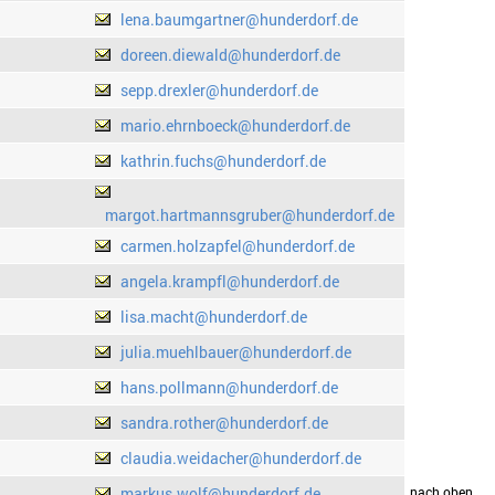
lena.baumgartner@hunderdorf.de
doreen.diewald@hunderdorf.de
sepp.drexler@hunderdorf.de
mario.ehrnboeck@hunderdorf.de
kathrin.fuchs@hunderdorf.de
margot.hartmannsgruber@hunderdorf.de
carmen.holzapfel@hunderdorf.de
angela.krampfl@hunderdorf.de
lisa.macht@hunderdorf.de
julia.muehlbauer@hunderdorf.de
hans.pollmann@hunderdorf.de
sandra.rother@hunderdorf.de
claudia.weidacher@hunderdorf.de
markus.wolf@hunderdorf.de
drucken
nach oben