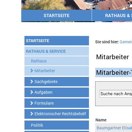
STARTSEITE
RATHAUS & 
STARTSEITE
Sie sind hier:
Gemei
RATHAUS & SERVICE
Mitarbeiter
Rathaus
Mitarbeiter
Mitarbeiter-
Sachgebiete
Aufgaben
Formulare
Elektronischer Rechtsbehelf
Name
Politik
Baumgartner Elisa