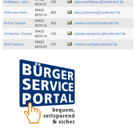
Mühlbauer Julia
103
julia.muehlbauer@hunderdorf.de
8570-31
09422
Pollmann Hans
003
hans.pollmann@hunderdorf.de
8570-10
09422
Rother Sandra
002
sandra.rother@hunderdorf.de
8570-16
09422
Weidacher Claudia
102
claudia.weidacher@hunderdorf.de
8570-19
09422
Wolf Markus
107
markus.wolf@hunderdorf.de
8570-23