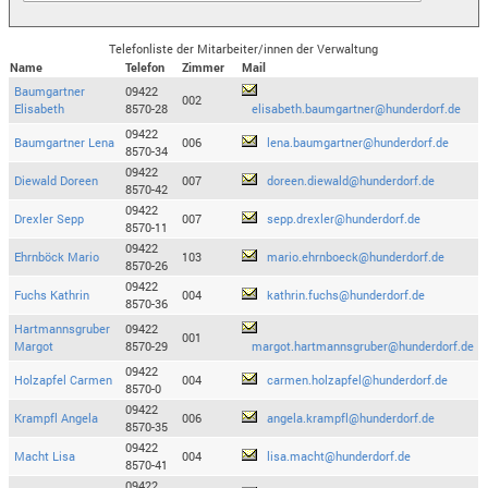
Telefonliste der Mitarbeiter/innen der Verwaltung
Name
Telefon
Zimmer
Mail
Baumgartner
09422
002
Elisabeth
8570-28
elisabeth.baumgartner@hunderdorf.de
09422
Baumgartner Lena
006
lena.baumgartner@hunderdorf.de
8570-34
09422
Diewald Doreen
007
doreen.diewald@hunderdorf.de
8570-42
09422
Drexler Sepp
007
sepp.drexler@hunderdorf.de
8570-11
09422
Ehrnböck Mario
103
mario.ehrnboeck@hunderdorf.de
8570-26
09422
Fuchs Kathrin
004
kathrin.fuchs@hunderdorf.de
8570-36
Hartmannsgruber
09422
001
Margot
8570-29
margot.hartmannsgruber@hunderdorf.de
09422
Holzapfel Carmen
004
carmen.holzapfel@hunderdorf.de
8570-0
09422
Krampfl Angela
006
angela.krampfl@hunderdorf.de
8570-35
09422
Macht Lisa
004
lisa.macht@hunderdorf.de
8570-41
09422