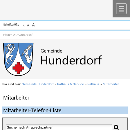
Zum Inhalt
,
zur Navigation
oder
zur Startseite
springen.
chließen
M
A
Schriftgröße
A
A
Sie sind hier:
Gemeinde Hunderdorf
>
Rathaus & Service
>
Rathaus
>
Mitarbeiter
Mitarbeiter
Mitarbeiter-Telefon-Liste