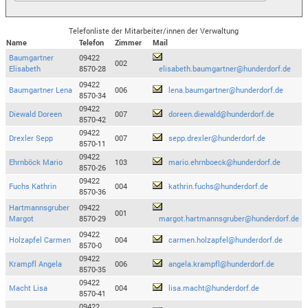
Telefonliste der Mitarbeiter/innen der Verwaltung
Name
Telefon
Zimmer
Mail
Baumgartner
09422
002
Elisabeth
8570-28
elisabeth.baumgartner@hunderdorf.de
09422
Baumgartner Lena
006
lena.baumgartner@hunderdorf.de
8570-34
09422
Diewald Doreen
007
doreen.diewald@hunderdorf.de
8570-42
09422
Drexler Sepp
007
sepp.drexler@hunderdorf.de
8570-11
09422
Ehrnböck Mario
103
mario.ehrnboeck@hunderdorf.de
8570-26
09422
Fuchs Kathrin
004
kathrin.fuchs@hunderdorf.de
8570-36
Hartmannsgruber
09422
001
Margot
8570-29
margot.hartmannsgruber@hunderdorf.de
09422
Holzapfel Carmen
004
carmen.holzapfel@hunderdorf.de
8570-0
09422
Krampfl Angela
006
angela.krampfl@hunderdorf.de
8570-35
09422
Macht Lisa
004
lisa.macht@hunderdorf.de
8570-41
09422