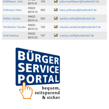
Mühlbauer Julia
103
julia.muehlbauer@hunderdorf.de
8570-31
09422
Pollmann Hans
003
hans.pollmann@hunderdorf.de
8570-10
09422
Rother Sandra
002
sandra.rother@hunderdorf.de
8570-16
09422
Weidacher Claudia
102
claudia.weidacher@hunderdorf.de
8570-19
09422
Wolf Markus
107
markus.wolf@hunderdorf.de
8570-23