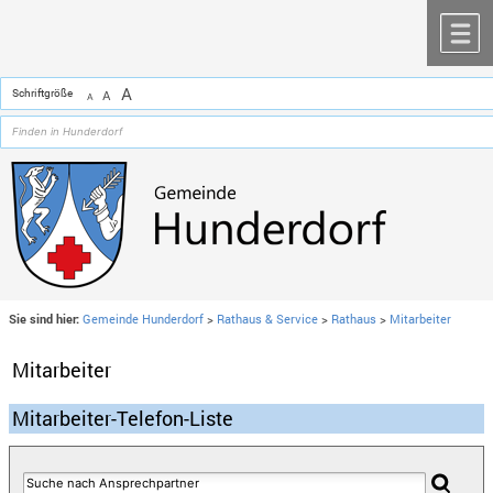
Zum Inhalt
,
zur Navigation
oder
zur Startseite
springen.
chließen
M
A
Schriftgröße
A
A
Sie sind hier:
Gemeinde Hunderdorf
>
Rathaus & Service
>
Rathaus
>
Mitarbeiter
Mitarbeiter
Mitarbeiter-Telefon-Liste