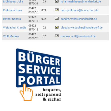
Mühlbauer Julia
103
julia.muehlbauer@hunderdorf.de
8570-31
09422
Pollmann Hans
003
hans.pollmann@hunderdorf.de
8570-10
09422
Rother Sandra
002
sandra.rother@hunderdorf.de
8570-16
09422
Weidacher Claudia
102
claudia.weidacher@hunderdorf.de
8570-19
09422
Wolf Markus
107
markus.wolf@hunderdorf.de
8570-23