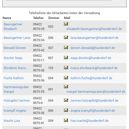
Telefonliste der Mitarbeiter/innen der Verwaltung
Name
Telefon
Zimmer
Mail
Baumgartner
09422
002
Elisabeth
8570-28
elisabeth.baumgartner@hunderdorf.de
09422
Baumgartner Lena
006
lena.baumgartner@hunderdorf.de
8570-34
09422
Diewald Doreen
007
doreen.diewald@hunderdorf.de
8570-42
09422
Drexler Sepp
007
sepp.drexler@hunderdorf.de
8570-11
09422
Ehrnböck Mario
103
mario.ehrnboeck@hunderdorf.de
8570-26
09422
Fuchs Kathrin
004
kathrin.fuchs@hunderdorf.de
8570-36
Hartmannsgruber
09422
001
Margot
8570-29
margot.hartmannsgruber@hunderdorf.de
09422
Holzapfel Carmen
004
carmen.holzapfel@hunderdorf.de
8570-0
09422
Krampfl Angela
006
angela.krampfl@hunderdorf.de
8570-35
09422
Macht Lisa
004
lisa.macht@hunderdorf.de
8570-41
09422