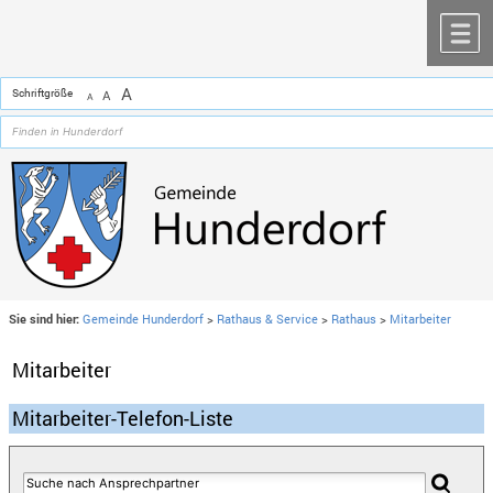
Zum Inhalt
,
zur Navigation
oder
zur Startseite
springen.
chließen
M
A
Schriftgröße
A
A
Sie sind hier:
Gemeinde Hunderdorf
>
Rathaus & Service
>
Rathaus
>
Mitarbeiter
Mitarbeiter
Mitarbeiter-Telefon-Liste