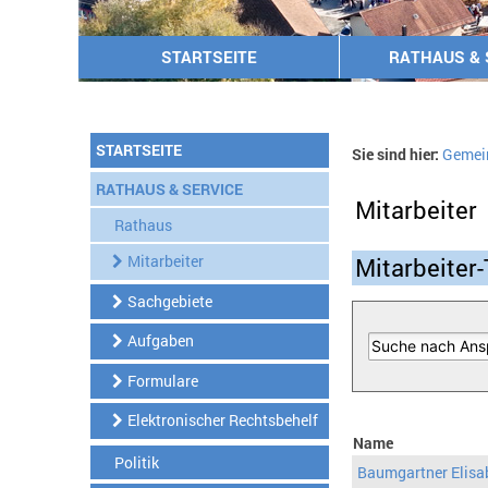
STARTSEITE
RATHAUS & 
STARTSEITE
Sie sind hier:
Gemei
RATHAUS & SERVICE
Mitarbeiter
Rathaus
Mitarbeiter
Mitarbeiter-
Sachgebiete
Aufgaben
Formulare
Elektronischer Rechtsbehelf
Name
Politik
Baumgartner Elisa