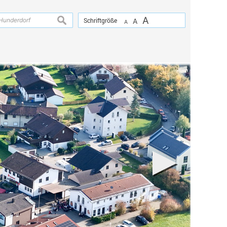
A
suchen
Schriftgröße
A
A