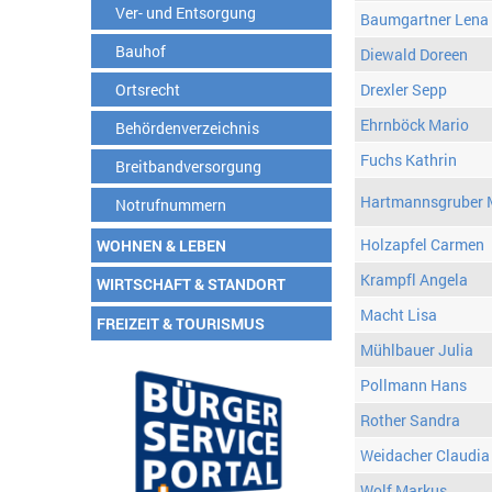
Ver- und Entsorgung
Baumgartner Lena
Bauhof
Diewald Doreen
Ortsrecht
Drexler Sepp
Ehrnböck Mario
Behördenverzeichnis
Fuchs Kathrin
Breitbandversorgung
Hartmannsgruber 
Notrufnummern
Holzapfel Carmen
WOHNEN & LEBEN
Krampfl Angela
WIRTSCHAFT & STANDORT
Macht Lisa
FREIZEIT & TOURISMUS
Mühlbauer Julia
Pollmann Hans
Rother Sandra
Weidacher Claudia
Wolf Markus