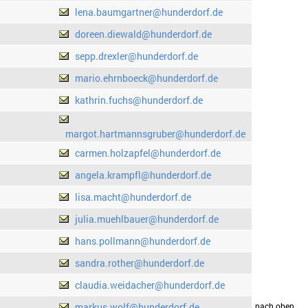
lena.baumgartner@hunderdorf.de
doreen.diewald@hunderdorf.de
sepp.drexler@hunderdorf.de
mario.ehrnboeck@hunderdorf.de
kathrin.fuchs@hunderdorf.de
margot.hartmannsgruber@hunderdorf.de
carmen.holzapfel@hunderdorf.de
angela.krampfl@hunderdorf.de
lisa.macht@hunderdorf.de
julia.muehlbauer@hunderdorf.de
hans.pollmann@hunderdorf.de
sandra.rother@hunderdorf.de
claudia.weidacher@hunderdorf.de
markus.wolf@hunderdorf.de
drucken
nach oben