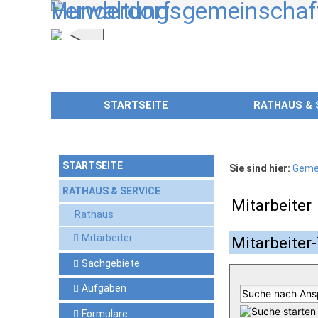
Zum Inhalt
,
zur Navigation
oder
zur Startseite
springen.
STARTSEITE
RATHAUS & 
STARTSEITE
Sie sind hier:
Geme
RATHAUS & SERVICE
Mitarbeiter
Rathaus
Mitarbeiter
Mitarbeiter-
Sachgebiete
Aufgaben
Formulare