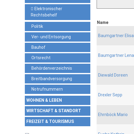
Elektronischer
Rechtsbehelf
Name
Politik
Baumgartner Elis
Ver- und Entsorgung
Bauhof
Baumgartner Lena
Ortsrecht
Behördenverzeichnis
Diewald Doreen
Breitbandversorgung
Notrufnummern
Drexler Sepp
WOHNEN & LEBEN
WIRTSCHAFT & STANDORT
Ehrnböck Mario
FREIZEIT & TOURISMUS