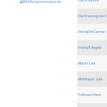
Fuchs Kathrin
Hartmannsgruber 
Holzapfel Carmen
Krampfl Angela
Macht Lisa
Mühlbauer Julia
Pollmann Hans