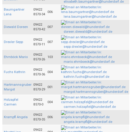
elisabeth.baumgartner@hunderdorf.de
Baumgartner
09422
006
Lena
8570-34
lena.baumgartner@hunderdorf.de
09422
Diewald Doreen
007
8570-42
doreen.diewald@hunderdorf.de
09422
Drexler Sepp
007
8570-11
sepp.drexler@hunderdorf.de
09422
Ehrnböck Mario
103
8570-26
mario.ehrnboeck@hunderdorf.de
09422
Fuchs Kathrin
004
8570-36
kathrin.fuchs@hunderdorf.de
Hartmannsgruber
09422
001
Margot
8570-29
margot.hartmannsgruber@hunderdorf.de
Holzapfel
09422
004
Carmen
8570-0
carmen.holzapfel@hunderdorf.de
09422
Krampfl Angela
006
8570-35
angela.krampfl@hunderdorf.de
09422