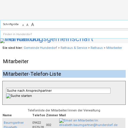
Zum Inhalt
,
zur Navigation
oder
zur Startseite
springen.
A
Schriftgröße
A
A
Sie sind hier:
Gemeinde Hunderdorf
>
Rathaus & Service
>
Rathaus
>
Mitarbeiter
Mitarbeiter
Mitarbeiter-Telefon-Liste
Telefonliste der Mitarbeiter/innen der Verwaltung
Name
Telefon
Zimmer
Mail
Baumgartner
09422
002
Elisabeth
8570-28