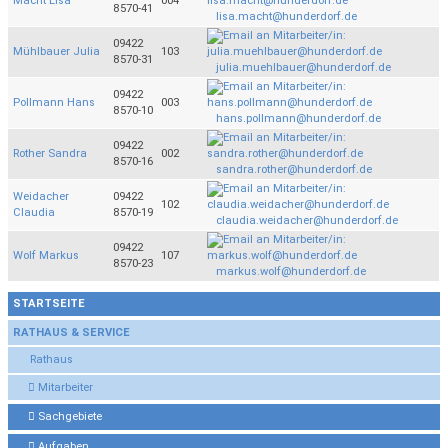
Macht Lisa
004
8570-41
lisa.macht@hunderdorf.de
09422
Mühlbauer Julia
103
8570-31
julia.muehlbauer@hunderdorf.de
09422
Pollmann Hans
003
8570-10
hans.pollmann@hunderdorf.de
09422
Rother Sandra
002
8570-16
sandra.rother@hunderdorf.de
Weidacher
09422
102
Claudia
8570-19
claudia.weidacher@hunderdorf.de
09422
Wolf Markus
107
8570-23
markus.wolf@hunderdorf.de
STARTSEITE
RATHAUS & SERVICE
Rathaus
Mitarbeiter
Sachgebiete
Aufgaben