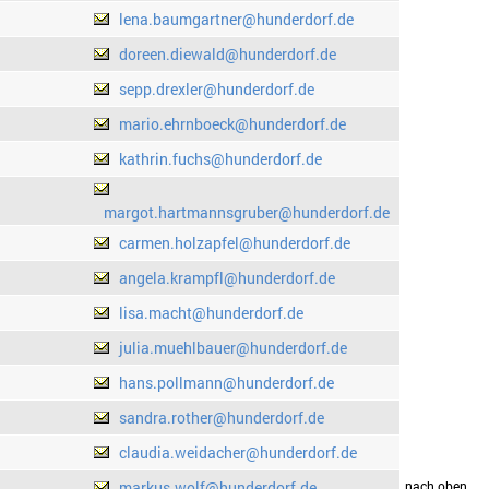
lena.baumgartner@hunderdorf.de
doreen.diewald@hunderdorf.de
sepp.drexler@hunderdorf.de
mario.ehrnboeck@hunderdorf.de
kathrin.fuchs@hunderdorf.de
margot.hartmannsgruber@hunderdorf.de
carmen.holzapfel@hunderdorf.de
angela.krampfl@hunderdorf.de
lisa.macht@hunderdorf.de
julia.muehlbauer@hunderdorf.de
hans.pollmann@hunderdorf.de
sandra.rother@hunderdorf.de
claudia.weidacher@hunderdorf.de
markus.wolf@hunderdorf.de
drucken
nach oben