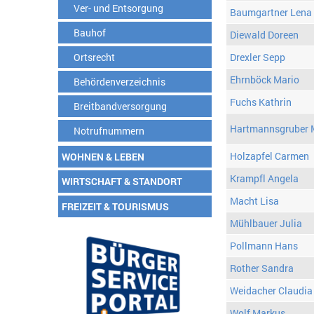
Ver- und Entsorgung
Baumgartner Lena
Bauhof
Diewald Doreen
Ortsrecht
Drexler Sepp
Ehrnböck Mario
Behördenverzeichnis
Fuchs Kathrin
Breitbandversorgung
Hartmannsgruber 
Notrufnummern
Holzapfel Carmen
WOHNEN & LEBEN
Krampfl Angela
WIRTSCHAFT & STANDORT
Macht Lisa
FREIZEIT & TOURISMUS
Mühlbauer Julia
Pollmann Hans
Rother Sandra
Weidacher Claudia
Wolf Markus