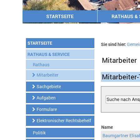
STARTSEITE
RATHAUS & 
STARTSEITE
Sie sind hier:
Gemei
RATHAUS & SERVICE
Mitarbeiter
Rathaus
Mitarbeiter
Mitarbeiter-
Sachgebiete
Aufgaben
Formulare
Elektronischer Rechtsbehelf
Name
Politik
Baumgartner Elisa