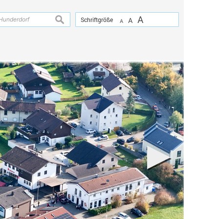
A
suchen
Schriftgröße
A
A